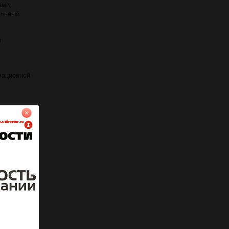
ами,
альный
я
мационной
ывается на
й