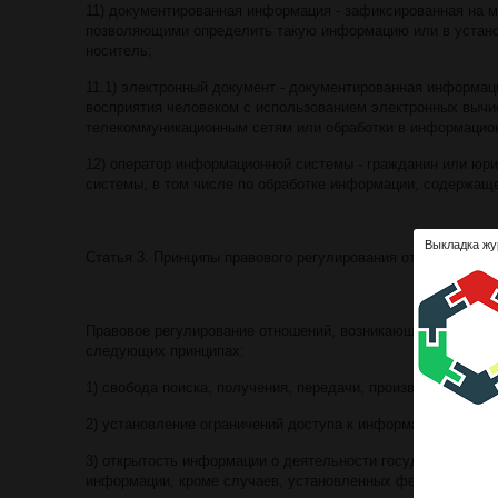
11) документированная информация - зафиксированная на 
позволяющими определить такую информацию или в устано
носитель;
11.1) электронный документ - документированная информаци
восприятия человеком с использованием электронных вычи
телекоммуникационным сетям или обработки в информацио
12) оператор информационной системы - гражданин или юр
системы, в том числе по обработке информации, содержаще
Выкладка жу
Статья 3. Принципы правового регулирования отношений в
Правовое регулирование отношений, возникающих в сфере
следующих принципах:
1) свобода поиска, получения, передачи, производства и 
2) установление ограничений доступа к информации тольк
3) открытость информации о деятельности государственных
информации, кроме случаев, установленных федеральными