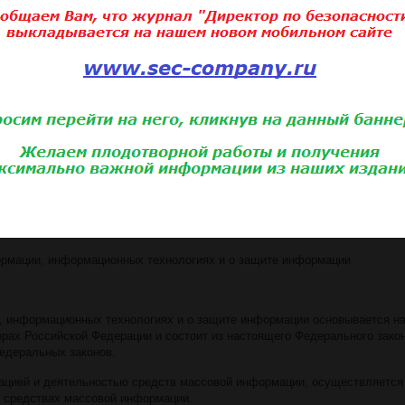
создании информационных систем и их эксплуатации;
оздании информационных систем, их эксплуатации и защите содержащейс
тавления;
ра, хранения, использования и распространения информации о частной ж
 актами каких-либо преимуществ применения одних информационных тех
пределенных информационных технологий для создания и эксплуатации
федеральными законами.
ормации, информационных технологиях и о защите информации
, информационных технологиях и о защите информации основывается н
рах Российской Федерации и состоит из настоящего Федерального закон
едеральных законов.
зацией и деятельностью средств массовой информации, осуществляется
о средствах массовой информации.