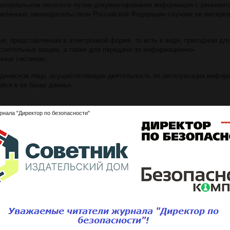
материальном носителе путем документирования информация с реквизит
вленных законодательством Российской Федерации случаях ее матери
я, представленная в электронной форме, то есть в виде, пригодном дл
слительных машин, а также для передачи по информационно-
нных системах;
идическое лицо, осуществляющие деятельность по эксплуатации инфор
йся в ее базах данных.
рнала "Директор по безопасности"
 сфере информации, информационных технологий и защиты информации
 информации, информационных технологий и защиты информации, основ
распространения информации любым законным способом;
о федеральными законами;
 органов и органов местного самоуправления и свободный доступ к тако
 законами;