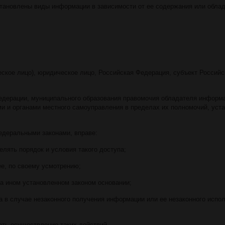
становлены виды информации в зависимости от ее содержания или облад
ское лицо), юридическое лицо, Российская Федерация, субъект Российс
Федерации, муниципального образования правомочия обладателя информ
и и органами местного самоуправления в пределах их полномочий, уст
едеральными законами, вправе:
елять порядок и условия такого доступа;
ее, по своему усмотрению;
а ином установленном законом основании;
 в случае незаконного получения информации или ее незаконного испо
ать осуществление таких действий.