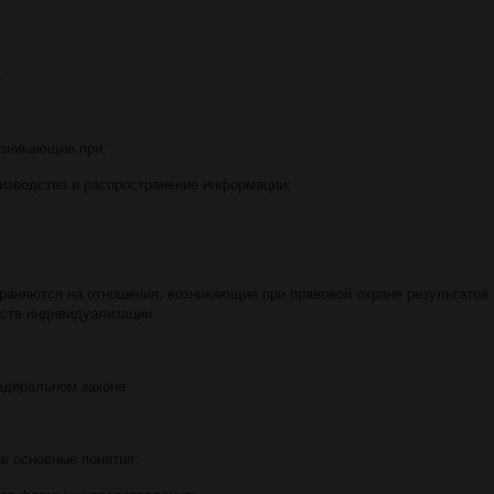
а
озникающие при:
оизводство и распространение информации;
раняются на отношения, возникающие при правовой охране результатов
дств индивидуализации.
едеральном законе
 основные понятия: