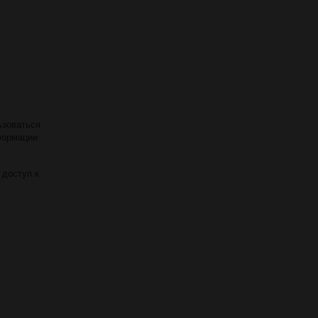
ьзоваться
формации
 доступ к