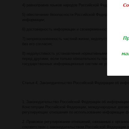
4) равноправие языков народов Российской Федерации при 
5) обеспечение безопасности Российской Федерации при с
информации;
6) достоверность информации и своевременность ее предос
7) неприкосновенность частной жизни, недопустимость сбо
без его согласия;
8) недопустимость установления нормативными правовыми
перед другими, если только обязательность применения о
государственных информационных систем не установлена 
Статья 4. Законодательство Российской Федерации об инф
1. Законодательство Российской Федерации об информации
Конституции Российской Федерации, международных догово
регулирующих отношения по использованию информации ф
2. Правовое регулирование отношений, связанных с органи
соответствии с законодательством Российской Федерации 