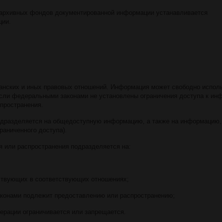
в архивных фондов документированной информации устанавливается
ции.
анских и иных правовых отношений. Информация может свободно испол
сли федеральными законами не установлены ограничения доступа к ин
спространения.
подразделяется на общедоступную информацию, а также на информацию,
раниченного доступа).
я или распространения подразделяется на:
ствующих в соответствующих отношениях;
аконами подлежит предоставлению или распространению;
ерации ограничивается или запрещается.