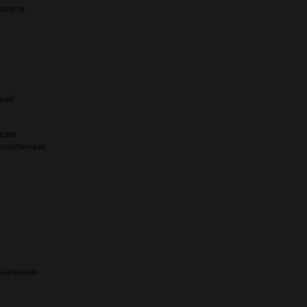
ателя.
кой
ации
ановленных
льзования