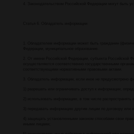
4. Законодательством Российской Федерации могут быть у
Статья 6. Обладатель информации
1. Обладателем информации может быть гражданин (физиче
Федерации, муниципальное образование.
2. От имени Российской Федерации, субъекта Российской 
осуществляются соответственно государственными органам
соответствующими нормативными правовыми актами.
3. Обладатель информации, если иное не предусмотрено ф
1) разрешать или ограничивать доступ к информации, опред
2) использовать информацию, в том числе распространять 
3) передавать информацию другим лицам по договору или н
4) защищать установленными законом способами свои права
иными лицами;
5) осуществлять иные действия с информацией или разреш