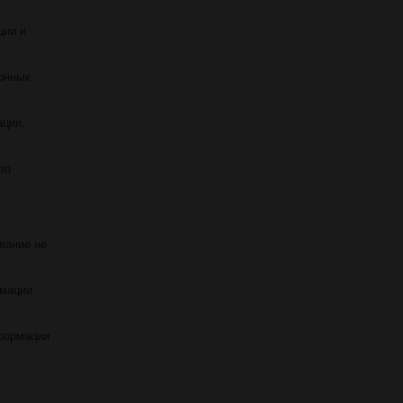
ции и
онных
ации,
во
вание не
рмации
нформации