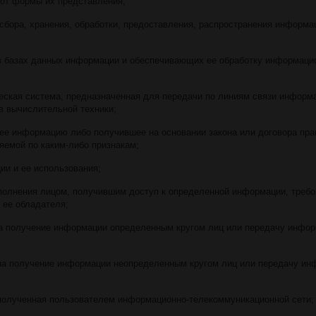
 от формы их представления;
сбора, хранения, обработки, предоставления, распространения информа
 в базах данных информации и обеспечивающих ее обработку информаци
еская система, предназначенная для передачи по линиям связи информ
в вычислительной техники;
шее информацию либо получившее на основании закона или договора пра
яемой по каким-либо признакам;
ии и ее использования;
полнения лицом, получившим доступ к определенной информации, требо
 ее обладателя;
на получение информации определенным кругом лиц или передачу инфо
 на получение информации неопределенным кругом лиц или передачу и
 полученная пользователем информационно-телекоммуникационной сети;