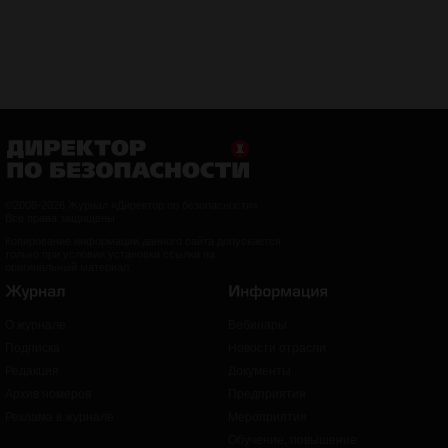
©2008-2026 Журнал «Директор по безопасности»
Все права защищены
Копирование информации данного сайта допускается
только при условии установки ссылки на
оригинальный материал.
О журнале
Вебинары
Подписка
Новости отрасли
Редакция
Документы
Архив номеров
Предприятия
Реклама в журнале
Мероприятия
Обучение, повышение