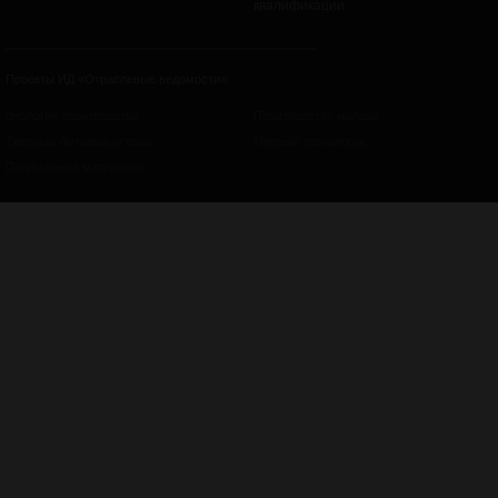
квалификации
Проекты ИД «Отраслевые ведомости»:
Экология производства
Производство молока
Твердые бытовые отходы
Мясные технологии
Полимерные материалы