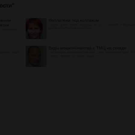
чении
Неплатежи под колпаком
иятия
езультатом такого подхода ча- сто становятся безна
долги и претензии налоговых...
го рыночные
Виды мошенничества с ТМЦ на складе
сорсинг чаще
ля начала схематически опи- шем жизненный цикл Т
складе. Можно условно выде- л...