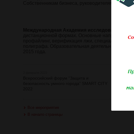
Собственникам бизнеса, руководителям, HR-мен
Международная Академия исследования лжи
дистанционной формах. Основные направления 
профайлинг, верификация лжи, специальные пс
полиграфа. Образовательная деятельность веде
2015 года.
2 февраля 2022
Всероссийский форум “Защита и
безопасность умного города” SMART CITY
2022
Все мероприятия
В начало страницы