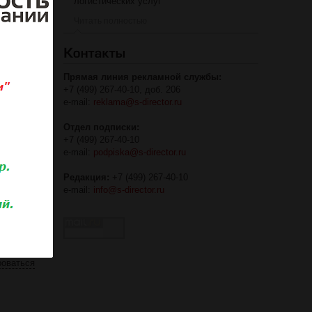
логистических услуг
Читать полностью
ечерней и
Прямая линия рекламной службы:
ации:
+7 (499) 267-40-10, доб. 206
e-mail:
reklama@s-director.ru
 января
Отдел подписки:
+7 (499) 267-40-10
e-mail:
podpiska@s-director.ru
Редакция:
+7 (499) 267-40-10
-2021:
e-mail:
info@s-director.ru
,
роваться