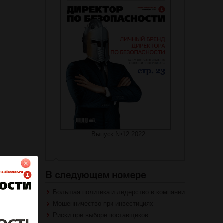
Выпуск №12 2022
еди;
Большая политика и лидерство в компании
Мошенничество при инвестициях
Риски при выборе поставщиков
м.