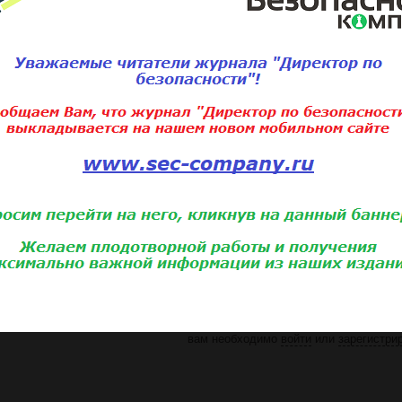
еджерам, сотрудникам службы безопасности.
— осуществляет образовательную деятельность в очной, в
профессиональной переподготовки и повышения квалифик
ихофизиологические исследования (СПФИ) с применением
тся на основании государственной лицензии №035818 от 13
1 декабря 2021
2-й Онлайн-форум «КОНТРАГЕНТЫ
Требования. Сервисы. Аналитика»
Для того, чтобы добавить мероприятие
вам необходимо
войти
или
зарегистри