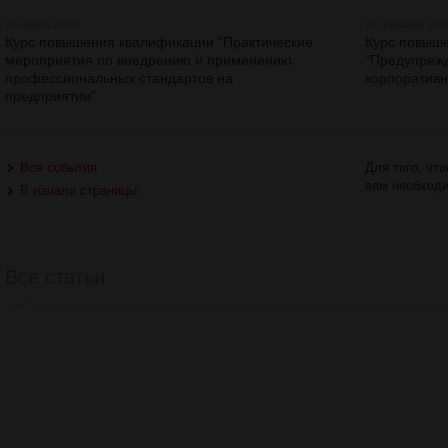
16 марта 2020
10 февраля 202
Курс повышения квалификации "Практические
Курс повыш
мероприятия по внедрению и применению
"Предупрежд
профессиональных стандартов на
корпоративн
предприятии"
Все события
Для того, чт
вам необход
В начало страницы
Все статьи