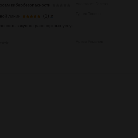
Анастасия Голева
росам кибербезопасности
Гурген Тоноян
(1)
овой линии
сность закупок транспортных услуг
Артем Романов