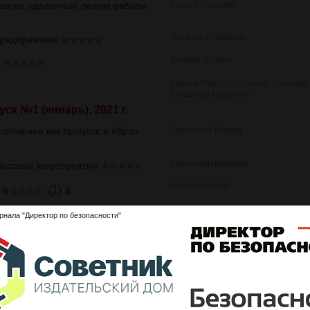
ков на удаленный режим работы
Сергей Колычев
Наталья Ромахина
предприятиях
Максим Наумов
,
,
Сергей Глебов
Надежда Глебова
Владимир Гриценко
ск №1 (январь), 2021 г.
спечения как процесс и образ
Анастасия Голева
Александр Макаров
ассовых мероприятий
Илья Кисляков
(1)
Владимир Ткачев
кибербезопасности
рнала "Директор по безопасности"
к №12 (декабрь), 2020 г.
Тимур Зиннятуллин
ать
Анастасия Голева
латежных данных
Владимир Зайцев
я СКУД