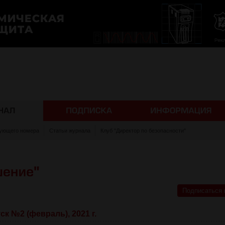
ующего номера
Статьи журнала
Клуб "Директор по безопасности"
Подписаться 
к №2 (февраль), 2021 г.