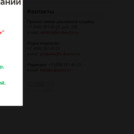
Прямая линия рекламной службы:
+7 (499) 267-40-10, доб. 206
e-mail:
reklama@s-director.ru
Отдел подписки:
+7 (499) 267-40-10
e-mail:
podpiska@s-director.ru
Редакция:
+7 (499) 267-40-10
e-mail:
info@s-director.ru