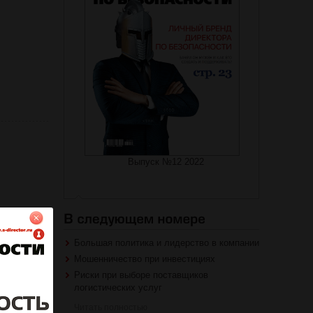
Выпуск №12 2022
Большая политика и лидерство в компании
Мошенничество при инвестициях
Риски при выборе поставщиков
логистических услуг
Читать полностью