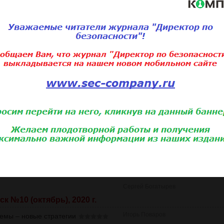
Максим Наумов
(2)
Алексей Афанасьев
дь!
» запускает работу с
к №11 (ноябрь), 2020 г.
Вячеслав Лучников
ем здесь информационная
Владимир Зайцев
нной надежности
логии контейнеризации c точки
Никита Аршинов
настройка и практика ритейлеров
Гурген Тоноян
Сергей Богатырев
к №10 (октябрь), 2020 г.
Игорь Поваров
емы – новые стратегии