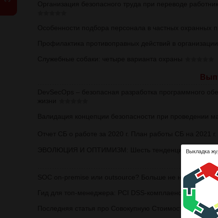
Организация безопасного труда при переводе работни
Особенности подбора персонала в частных охранных 
Профилактика противоправных действий в организации
Служебные собаки: четыре варианта охраны
Выпу
DevSecOps – безопасная разработка программного обе
жизни
Валидация концепции безопасности при проведении м
Отчет СБ о работе за 2020 г. План работы СБ на 2021 г.
ЭВОЛЮЦИЯ И ОПТИМИЗМ: Шесть тенденций в области 
Выкладка жу
Выпус
SOC on-premise или outsource? Больше не надо выбир
Гид для топ-менеджера: PCI DSS-комплаенс, защита п
Последняя статья про Совокупную Стоимость Владени