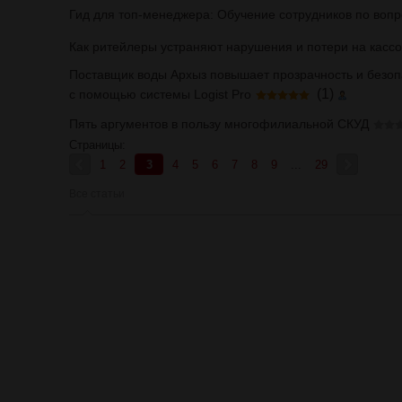
Гид для топ-менеджера: Обучение сотрудников по воп
Как ритейлеры устраняют нарушения и потери на касс
Поставщик воды Архыз повышает прозрачность и безопа
(1)
с помощью системы Logist Pro
Пять аргументов в пользу многофилиальной СКУД
Страницы:
1
2
3
4
5
6
7
8
9
...
29
Все статьи