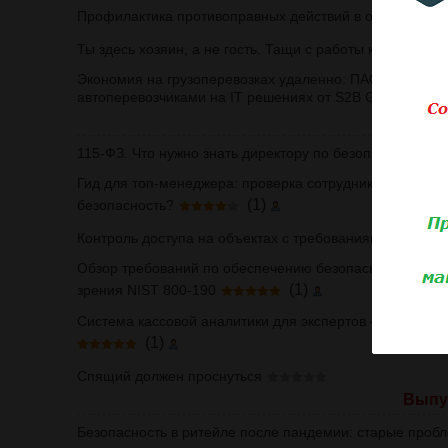
Профилактика противоправных действий в организации
Ты здесь хозяин, а не гость. Тащи с работы каждый гвоз
Экономия на грузоперевозках удаленно: ПАО «Химпром
автоперевозчиками на IT решениях от S2B Group
Выпус
115-ФЗ. Что нужно знать директору по безопасности
Гид для топ-менеджера: проверка сотрудников и прич
(1)
безопасность?
Контроль доступа на объектах с требованиями повыше
Обзор требований по обеспечению безопасности техно
(1)
зрения NIST 800-190
Система кассовой аналитики для экспертов – глубокая 
(1)
Спящий должен проснуться
Выпус
Безопасность в ритейле после пандемии: старые пробл