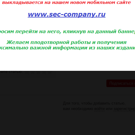
иятная конъюнктура – количество заказов растет, и эта ди
а. Важно учитывать и еще одну тенденцию: логистические 
ия безопасности, как непрофильные. Поэтому преимущество
специализируются на охране перевозок или намереваются р
истрибьюторы, дилеры – сегодня все чаще работают именно 
ьшой опыт сопровождения грузов, они досконально разрабат
ии и знают, как реагировать даже в нештатных ситуациях.
ься с полным содержанием статьи
ните статью:
Подписаться 
Для того, чтобы добавить статью,
вам необходимо
войти
или
зарегистри