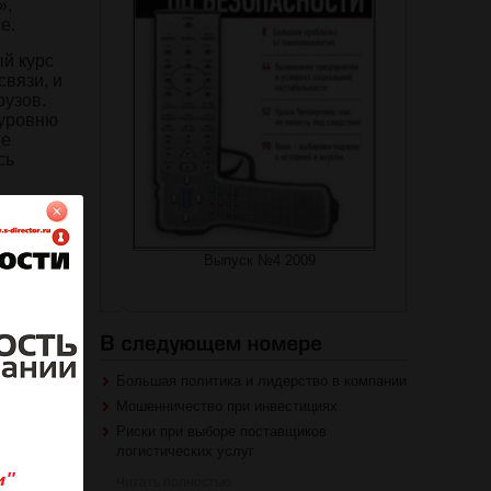
»,
се.
ый курс
связи, и
рузов.
 уровню
же
сь
ругое –
Выпуск №4 2009
, что их
в
и
торая
о
ми и
Большая политика и лидерство в компании
Мошенничество при инвестициях
то
Риски при выборе поставщиков
ваясь с
логистических услуг
лся за
Читать полностью
остаются