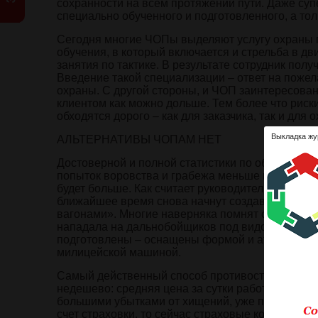
сохранности на всем протяжении пути. Даже су
специально обученного и подготовленного, а тол
Сегодня многие ЧОПы выделяют услугу охраны гр
обучения, в который включается и стрельба в д
занятия по тактике. В результате сотрудник по
Введение такой специализации – ответ на пожел
охраны. С другой стороны, и ЧОП заинтересован
клиентом как можно дольше. Тем более что риски
обходятся дорого – как для заказчика, так и для
Выкладка жу
АЛЬТЕРНАТИВЫ ЧОПАМ НЕТ
Достоверной и полной статистики по объему хище
попыток воровства и грабежа меньше не станови
будет больше. Как считает руководитель Ассоци
ближайшее время снова начнут создаваться орг
вагонами». Многие наверняка помнят судебный п
нападала на дальнобойщиков под видом сотрудн
подготовлены – оснащены формой и атрибутами
милицейской машиной.
Самый действенный способ противостоять таким
недешево: средняя цена за сутки работы одного 
большими убытками от хищений, уже понимают, ч
счет страховки, то сейчас страховые компании з