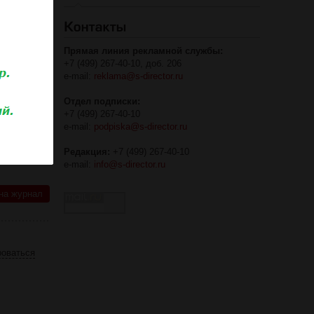
намика
компании
Прямая линия рекламной службы:
 в
+7 (499) 267-40-10, доб. 206
азвивать
e-mail:
reklama@s-director.ru
с такими
ывают
Отдел подписки:
+7 (499) 267-40-10
e-mail:
podpiska@s-director.ru
Редакция:
+7 (499) 267-40-10
e-mail:
info@s-director.ru
на журнал
роваться