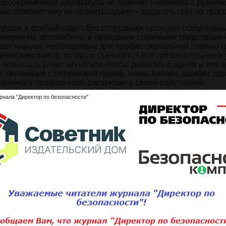
персовременная аппаратура не заменит «человека с ружьем
ько поможет ему выполнить задачу – защитить груз на трас
узов в особый отдел. Его сотрудники проходят специальн
вижении на автомобиле, и овладение сложными средствами 
лучает навыки, необходимые для профессиональной охраны г
ания заказчиков, которые становятся все требовательнее к
 повышать качество услуги, чтобы работать с одним и тем 
, связанные с перевозкой грузов, очень велики, ошибки зде
 охранного предприятия, рискующего своей репутацией.
рнала "Директор по безопасности"
ний коммерческих грузов на транспорте нет. Важно знать д
тся, а с наступлением кризиса можно смело прогнозировать
ации предприятий безопасности «Группа Р» Игорь Еремин, «
анизованные группировки охотников за гружеными фурами 
роцесс 2006 года над бандой из Владимирской области, ко
иков милиции. К разбою на трассе бандиты были прекрасн
 сотрудников ОМОН, ГИБДД и ДПС, автоматами, пистолета
 организованным группам – нанять вооруженную охрану. Э
охранника составляет 5-7 тыс. рублей. Но компании, сталки
то для них нет альтернативы. Если раньше ущерб покрыва
акрываются одна за другой, а платежеспособность тех, что 