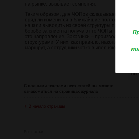
на рынке, вызывает сомнения.
Таким образом, для ЧОПов складывается благопр
вряд ли изменится в ближайшие полтора-два год
начали выводить из своей структуры предприят
борьбе за клиента получают те ЧОПы, которые 
это направление. Заказчики – производители, д
структурами. У них, как правило, накоплен бол
маршрут, а сотрудники четко выполняют инструкц
Ознакомит
Оце
С полными текстами всех статей вы можете
ознакомиться на страницах журнала
В начало страницы
Все статьи