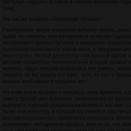
застолья, надолго оставив в памяти виновника тор
след.
Так как же выбрать конкретную бутылку?
Разобраться, какую конкретно бутылку купить, даж
какой тип напитка вам интересен в качестве подарка
Ассортимент винных бутиков и магазинов существен
Постоянно появляются новые вина, а продававшие
недоступны. Любой дегустатор или винный критик м
десятки конкретных наименований и годов урожая в
мнению, будут лучшим выбором в тех рамках, кото
сможете ли вы купить это вино, есть ли оно в прода
именно этой марки в продаже нет?
На этом этапе выбора к процессу пора привлечь хо
совету друзей или знакомых, информации из журнал
выберите хороший специализированный магазин с 
бутик или винотеку, в которой вы сможете рассчит
квалифицированного, грамотного персонала. Может
консультант постарается продать вам не то, что ва
то, в чем наиболее заинтересован он сам. Не бойте