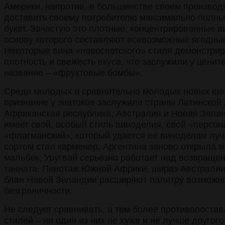
Америки, напротив, в большинстве своем производ
доставить своему потребителю максимально полны
букет. Зачастую это плотные, концентрированные в
основу которого составляют всевозможные ягодные
Некоторые вина «новосветского» стиля демонстри
плотность и свежесть вкуса, что заслужили у цени
название – «фруктовые бомбы».
Среди молодых и сравнительно молодых новых ви
признание у знатоков заслужили страны Латинской
Африканская республика, Австралия и Новая Зелан
имеет свой, особый стиль виноделия, свой «персон
«флагманский», который удается ее виноделам луч
сортом стал карменер, Аргентина заново открыла 
мальбек, Уругвай серьезно работает над возвраще
танната. Пинотаж Южной Африки, шираз Австралии,
блан Новой Зеландии расширяют палитру возможно
безграничности.
Не следует сравнивать, а тем более противопостав
стилей – ни один из них не хуже и не лучше другого