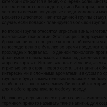
категории относятся в первую очередь большинств
отечественного производства, вина Болгарии, некот
частности весьма популярные среди молодежи муска
Бракетто (Brachetto). Напитки данной группы стану
случае, если подарок планируется большой группе
Ко второй группе относятся игристые вина, изгото
шампанской технологии. Этот процесс подразумева
брожение вина, в процессе которого образуется уг
непосредственно в бутылке во время продолжител
прохладных подвалах. По данной технологии произ
французское шампанское, а также ряд сходных напи
«франчакорта» в Италии, «кава» в Испании, «зект»
игристые вина стран Нового света. Эти напитки об
интересными и сложными ароматами и вкусом по с
группой и будут замечательным подарком к любому
особенно пышно отмечаемому. Вина этой категории
для любого праздника по любому поводу.
И, наконец, вершина всех игристых вин – миллези
термином принято называть такие напитки, для со