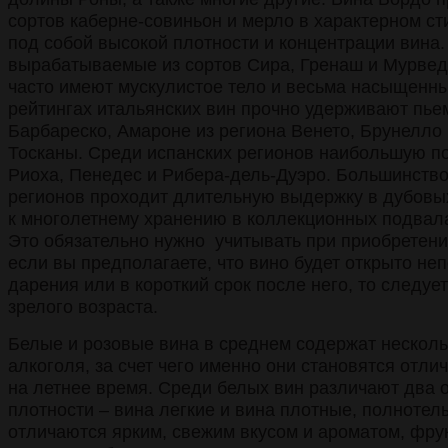
сортов каберне-совиньон и мерло в характерном с
под собой высокой плотности и концентрации вина.
вырабатываемые из сортов Сира, Гренаш и Мурвед
часто имеют мускулистое тело и весьма насыщенны
рейтингах итальянских вин прочно удерживают пье
Барбареско, Амароне из региона Венето, Брунелло 
Тосканы. Среди испанских регионов наибольшую п
Риоха, Пенедес и Рибера-дель-Дуэро. Большинство
регионов проходит длительную выдержку в дубовы
к многолетнему хранению в коллекционных подвала
Это обязательно нужно учитывать при приобретении
если вы предполагаете, что вино будет открыто не
дарения или в короткий срок после него, то следуе
зрелого возраста.
Белые и розовые вина в среднем содержат несколь
алкоголя, за счет чего именно они становятся отл
на летнее время. Среди белых вин различают два 
плотности – вина легкие и вина плотные, полнотел
отличаются ярким, свежим вкусом и ароматом, фру