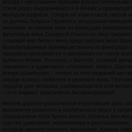
иногда с небольшими пряными или растительными о
стиля редко выдерживаются в бочках и преимущес
молодом возрасте. Говоря об этом классе, нельзя 
из долины Луары и Прованса, воздушные немецкие 
рислинги, испанские вина из винограда альбариньо
фруктовые вина Северной Италии из пино гриджио
стороной мир белого вина представляют вина фран
Вырабатываемые преимущественно из винограда со
прекрасно развиваются и раскрываются после зна
дубовых бочках. Плотные, с богатой, сложной аром
серьезного и вдумчивого отношения. Мерсо, Шасс
Жевре-Шамбертен – любое из этих названий заста
сердце всякого любителя и ценителя вина. Поэтом
подарок для человека, разбирающегося или желающ
– этот вариант практически беспроигрышный.
Многие дорогие классические европейские вина тр
восприятия развитого и воспитанного вкуса у потр
специфичные ноты букета многих сложных вин могу
чувство удивления, непонимания и разочарования. 
которым принято относить Австралию, Южную Афри