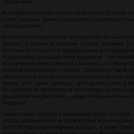
Сухие вина
В современном мире сухого вина можно условно в
стиля, которые принято определять характеристика
«новосветский».
К «классическому» стилю принадлежит большинств
Европы, в частности Франции, Италии, Испании, П
этих вин используются традиционные для каждой м
и характерны большие сроки выдержки – как бочков
классических винах ценятся сложность и глубина а
который развивается с годами. Составлять такой бу
неожиданные для начинающего любителя тона кожи,
ящика, угля, сажи, лакрицы – для красных вин. В б
от сорта могут проявляться ноты перца, полевых тр
(выдержанные рислинги) – даже бензольные нюанс
керосина.
Наибольшим почетом и уважением среди знатоков 
классе красные вина из французских апелласьонов
Сент-Эстеф расположенных в Бордо, а также Эрми
долины Роны, а также многие другие. Вина Бордо п