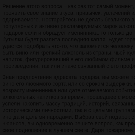
Решение этого вопроса – как раз тот самый момент,
проявить свое знание вкуса, привычек, увлечений 
одариваемого. Постарайтесь не делать безликого 
популярных и активно рекламируемых марок алкого
подарок если и обрадует именинника, то только до т
бутылки будет разлита последняя капля. Будет гор
удастся подобрать что-то, что запомнится человеку
быть вино или крепкий алкоголь из страны, чьей ку
напиток, фигурировавший в его любимом фильме и
произведении, так или иначе связанный с его проф
Зная предпочтения адресата подарка, вы можете п
вино его любимого сорта или со сроком выдержки,
возрасту именинника или дате отмечаемого событи
алкогольных напитков за время, прошедшее с моме
успели накопить массу традиций, историй, связанн
историческими личностями, так и с целыми группа
иногда и целыми народами. Выбрав свой подарок с 
нюансов, вы одновременно решите вопрос, как пр
свое подношение в лучшем свете. Даря пожарному