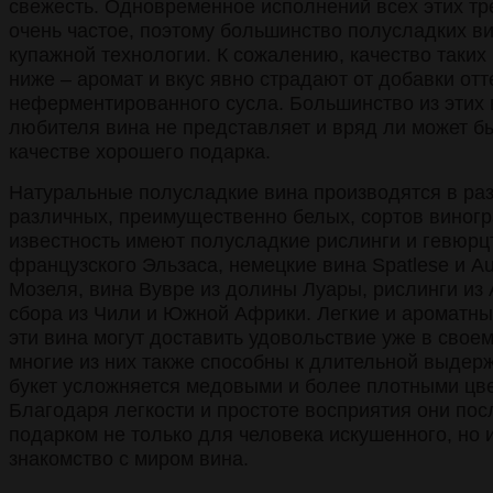
свежесть. Одновременное исполнений всех этих тр
очень частое, поэтому большинство полусладких в
купажной технологии. К сожалению, качество таких
ниже – аромат и вкус явно страдают от добавки отт
неферментированного сусла. Большинство из этих 
любителя вина не представляет и вряд ли может б
качестве хорошего подарка.
Натуральные полусладкие вина производятся в раз
различных, преимущественно белых, сортов виног
известность имеют полусладкие рислинги и гевюр
французского Эльзаса, немецкие вина Spatlese и A
Мозеля, вина Вувре из долины Луары, рислинги из 
сбора из Чили и Южной Африки. Легкие и ароматны
эти вина могут доставить удовольствие уже в свое
многие из них также способны к длительной выдерж
букет усложняется медовыми и более плотными цв
Благодаря легкости и простоте восприятия они по
подарком не только для человека искушенного, но
знакомство с миром вина.