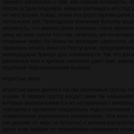
сможете рассказать о том, как первые колонисты, 
лесом остров Мадейра, начали расчищать его под 
от чего возник пожар, очаги которого перемещались
нескольких лет. Преподнося военному бутылку выд
упомянуть, что именно дела военные стали причин
вина на свет, после того как началась англо-испанск
плаванье через Ла-Манш во Францию сделалось н
пришлось возить вино из Португалии, предваритель
виноградным бренди для сохранности. Так что деся
различных вин и крепких напитков дают вам широ
подобной персонализации выбора.
Игристые вина
Игристые вина делятся на три различные группы по
и цене. В первую группу входят вина так называе
которые вырабатываются из натурального виногра
повторного брожения специально подготовленной 
герметически укупоренных резервуарах. Эти вина 
(не дороже 10 евро за бутылку) и весьма распростр
прост и не требует от потребителя серьезного отнош