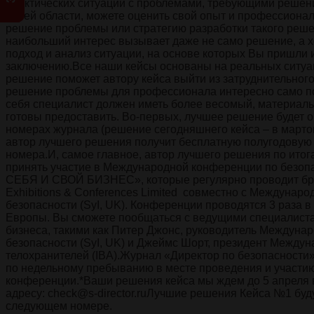
практических ситуаций с проблемами, требующими решени
своей области, можете оценить свой опыт и профессиона
решение проблемы или стратегию разработки такого реш
наибольший интерес вызывает даже не само решение, а 
подход и анализ ситуации, на основе которых Вы пришли 
заключению.Все наши кейсы основаны на реальных ситуа
решение поможет автору кейса выйти из затруднительног
решение проблемы для профессионала интересно само по
себя специалист должен иметь более весомый, материаль
готовы предоставить. Во-первых, лучшее решение будет 
номерах журнала (решение сегодняшнего кейса – в марто
автор лучшего решения получит бесплатную полугодовую 
номера.И, самое главное, автор лучшего решения по итог
принять участие в Международной конференции по без
СЕБЯ И СВОЙ БИЗНЕС», которые регулярно проводит бри
Exhibitions & Conferences Limited совместно с Междунар
безопасности (SyI, UK). Конференции проводятся 3 раза в
Европы. Вы сможете пообщаться с ведущими специалиста
бизнеса, такими как Питер Джонс, руководитель Междунар
безопасности (SyI, UK) и Джеймс Шорт, президент Между
телохранителей (IBA).Журнал «Директор по безопасности»
по недельному пребыванию в месте проведения и участи
конференции.*Ваши решения кейса мы ждем до 5 апреля 
адресу: check@s-director.ruЛучшие решения Кейса №1 буд
следующем номере.