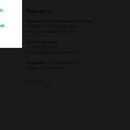
Прямая линия рекламной службы:
+7 (499) 267-40-10, доб. 206
e-mail:
reklama@s-director.ru
Отдел подписки:
+7 (499) 267-40-10
e-mail:
podpiska@s-director.ru
Редакция:
+7 (499) 267-40-10
e-mail:
info@s-director.ru