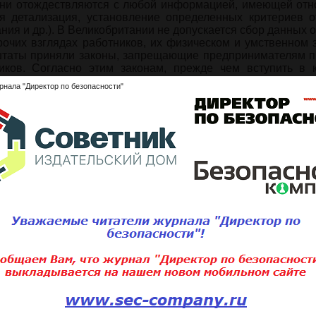
 они отождествляются с любой информацией, имеющей отн
ся детализация, установление определенных критериев о
ния и др.). В Великобритании не допускается сбор данных 
рочих взглядах работников, их физическом и умственном 
 штаты приняли законы, запрещающие предпринимателям п
ков. Согласно этим законам, прежде чем вступить в к
н получить согласие на это кандидата на рабочее место.
рнала "Директор по безопасности"
ься с полным содержанием статьи
ните статью:
Подписаться 
Для того, чтобы добавить статью,
вам необходимо
войти
или
зарегистри