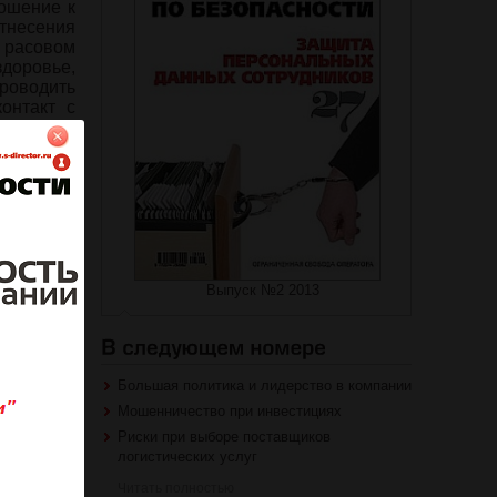
ошение к
тнесения
о расовом
здоровье,
роводить
онтакт с
на журнал
Выпуск №2 2013
роваться
Большая политика и лидерство в компании
Мошенничество при инвестициях
Риски при выборе поставщиков
логистических услуг
Читать полностью