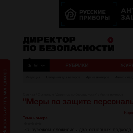
Редакция
Сведения для авторов
Архив номеров
Анонс след
Главная
/
О журнале "Директор по безопасности"
/
Архив номеров
Верн
Тема номера
За рубежом сложились два основных подхода 