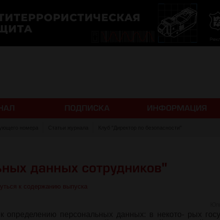
ующего номера
Статьи журнала
Клуб "Директор по безопасности"
уться к содержанию выпуска
Юл
к определению персональных данных: в некото- рых госу