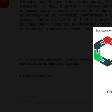
(Нидерланды, Швеция, Новая Зеландия и др.)
конкретно- му лицу, в других – прослеживает
информации к указанной категории (Великобрита
происхождении, политических, религиозных и п
сексуальной жизни, судимости. В США многие
расследования прошлого нанимаемых работни
прежним работодателем, новый наниматель долже
Выкладка жу
Ознакомит
Оце
С полными текстами всех статей вы можете
ознакомиться на страницах журнала
В начало страницы
Все статьи