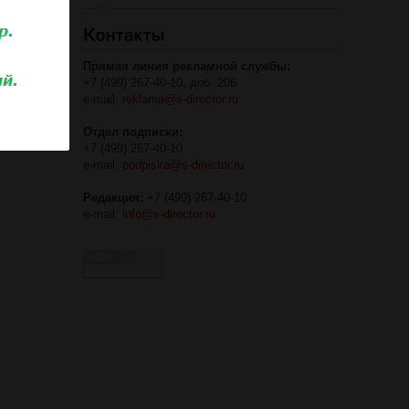
Прямая линия рекламной службы:
+7 (499) 267-40-10, доб. 206
e-mail:
reklama@s-director.ru
Отдел подписки:
+7 (499) 267-40-10
e-mail:
podpiska@s-director.ru
Редакция:
+7 (499) 267-40-10
e-mail:
info@s-director.ru