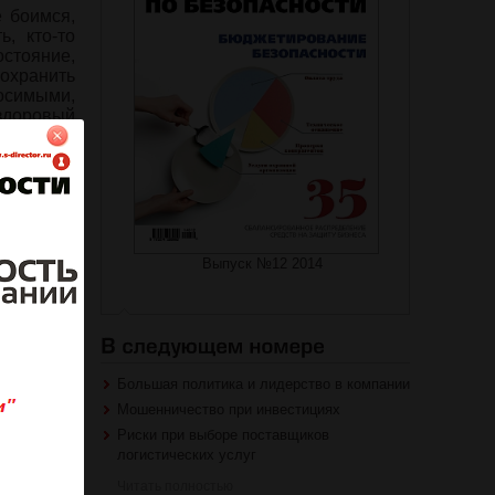
 боимся,
, кто-то
стояние,
сохранить
осимыми,
ездоровый
нности и
Выпуск №12 2014
на журнал
Большая политика и лидерство в компании
роваться
Мошенничество при инвестициях
Риски при выборе поставщиков
логистических услуг
Читать полностью