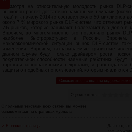
Несмотря на относительную молодость рынка DLP-с
рынковон растет достаточно заметными темпами (около
года) и к началу 2014-го составил около 50 миллионов д
около 7 % мирового рынка DLP-систем, что отличает рын
ИБ-рынков, которые занимают болеезаметную долю в м
Впрочем, во многом именно это позволило рынку DLP
наиболее быстрорастущих в России. Впрочем
макроэкономической ситуации рынок DLP-систем такж
изменения. Впрочем, такназываемые кризисные явлен
данном случае будут только драйвером роста, поско
покупательной способности наемные работники будут 
торговли корпоративными секретами, и работодатели б
защиты отподобных поползновений, которым иявляются 
Ознакомиться с полным содержанием с
Оцените статью:
С полными текстами всех статей вы можете
ознакомиться на страницах журнала
В начало страницы
Для того, чт
вам необход