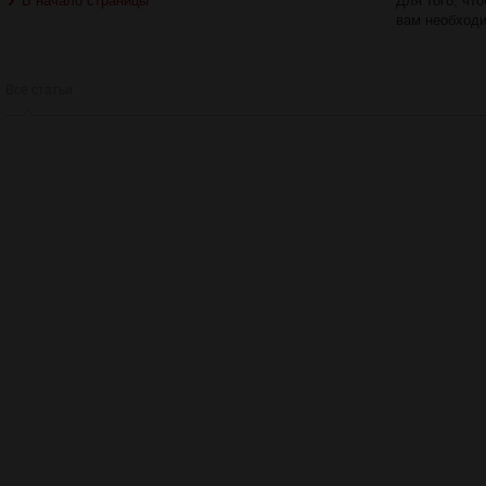
В начало страницы
Для того, чт
вам необход
Все статьи