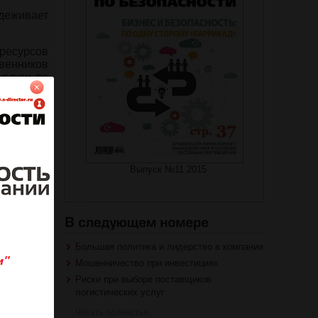
адеживает
 ресурсов
венников
слуги по
спечения
Выпуск №11 2015
на журнал
Большая политика и лидерство в компании
роваться
Мошенничество при инвестициях
Риски при выборе поставщиков
логистических услуг
Читать полностью