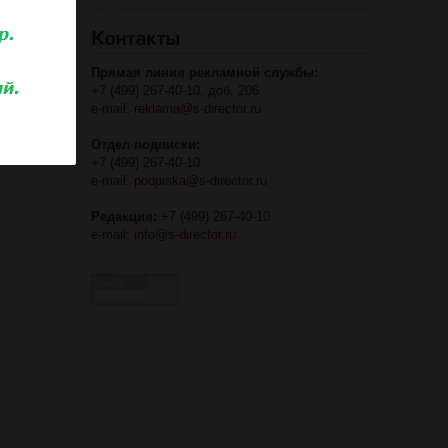
Прямая линия рекламной службы:
+7 (499) 267-40-10, доб. 206
e-mail:
reklama@s-director.ru
Отдел подписки:
+7 (499) 267-40-10
e-mail:
podpiska@s-director.ru
Редакция:
+7 (499) 267-40-10
e-mail:
info@s-director.ru