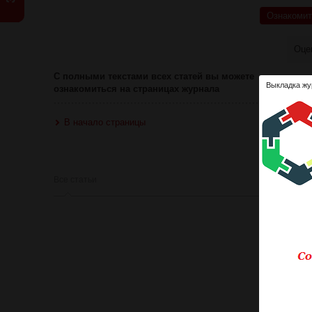
Ознакомит
Оце
С полными текстами всех статей вы можете
Выкладка жу
ознакомиться на страницах журнала
В начало страницы
Все статьи