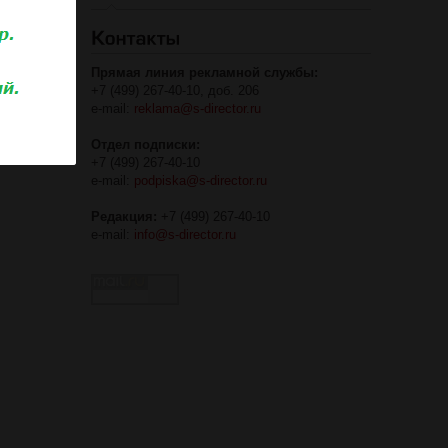
Прямая линия рекламной службы:
+7 (499) 267-40-10, доб. 206
e-mail:
reklama@s-director.ru
Отдел подписки:
+7 (499) 267-40-10
e-mail:
podpiska@s-director.ru
Редакция:
+7 (499) 267-40-10
e-mail:
info@s-director.ru