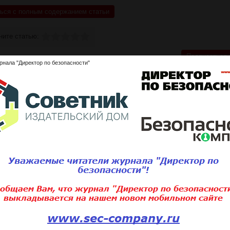
ься с полным содержанием статьи
ните статью:
Подписаться 
рнала "Директор по безопасности"
Для того, чтобы добавить статью,
вам необходимо
войти
или
зарегистри