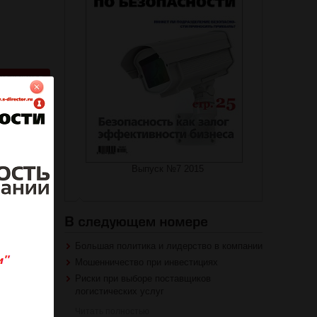
на журнал
роваться
Выпуск №7 2015
Большая политика и лидерство в компании
Мошенничество при инвестициях
Риски при выборе поставщиков
логистических услуг
Читать полностью