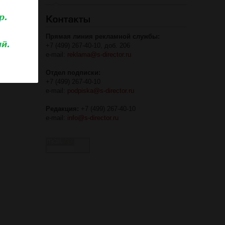
Прямая линия рекламной службы:
+7 (499) 267-40-10, доб. 206
e-mail:
reklama@s-director.ru
Отдел подписки:
+7 (499) 267-40-10
e-mail:
podpiska@s-director.ru
Редакция:
+7 (499) 267-40-10
e-mail:
info@s-director.ru