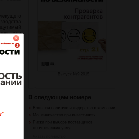
влекущего
зводства
ощутимый
нии, или
ения или
ительное
Выпуск №9 2015
на журнал
Большая политика и лидерство в компании
роваться
Мошенничество при инвестициях
Риски при выборе поставщиков
логистических услуг
Читать полностью