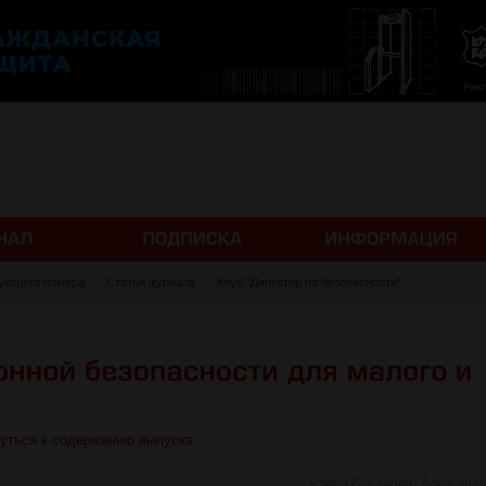
ующего номера
Статьи журнала
Клуб "Директор по безопасности"
уться к содержанию выпуска
,
Елена Баранова
Александ