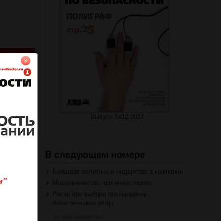
на журнал
роваться
Выпуск №12 2017
Большая политика и лидерство в компании
Мошенничество при инвестициях
Риски при выборе поставщиков
логистических услуг
Читать полностью