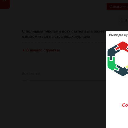
Ознакомит
Оце
С полными текстами всех статей вы можете
Выкладка жу
ознакомиться на страницах журнала
В начало страницы
Все статьи