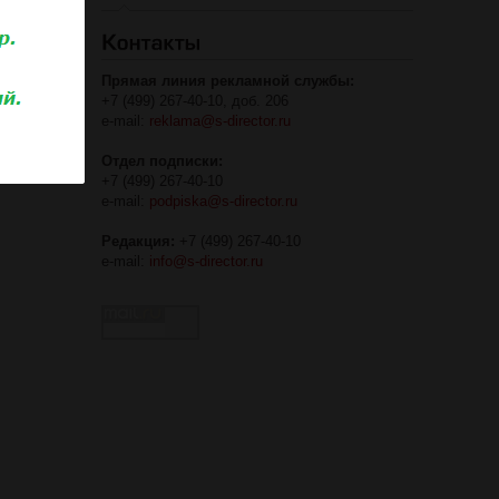
Прямая линия рекламной службы:
+7 (499) 267-40-10, доб. 206
e-mail:
reklama@s-director.ru
Отдел подписки:
+7 (499) 267-40-10
e-mail:
podpiska@s-director.ru
Редакция:
+7 (499) 267-40-10
e-mail:
info@s-director.ru