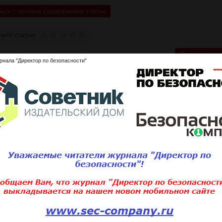
ься с полным содержанием статьи
ните статью:
Подписаться 
рнала "Директор по безопасности"
Для того, чтобы добавить статью,
вам необходимо
войти
или
зарегистри