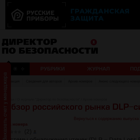
Редакция
Сведения для авторов
Архив номеров
Анонс следующего номер
Главная
/
О журнале "Директор по безопасности"
/
Архив номеров
Вернуться к содержанию выпуска
Тема номера
(2)
Системы обнаружения утечек (DLP – Data Loss P