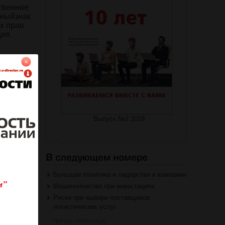
твенное
рныйзнак
х прав
ия.
на журнал
Выпуск №2 2019
роваться
Большая политика и лидерство в компании
Мошенничество при инвестициях
Риски при выборе поставщиков
логистических услуг
Читать полностью