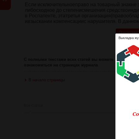
Если исключительноеправо на товарный знакне
либосходное до степенисмешения средствоинди
в Роспатенте, этатретья организация(правообла
ивзыскании компенсациис нарушителя. В данном
Ознакомит
Выкладка жу
Оце
С полными текстами всех статей вы можете
ознакомиться на страницах журнала
В начало страницы
Все статьи