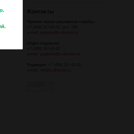
Прямая линия рекламной службы:
+7 (499) 267-40-10, доб. 206
e-mail:
reklama@s-director.ru
Отдел подписки:
+7 (499) 267-40-10
e-mail:
podpiska@s-director.ru
Редакция:
+7 (499) 267-40-10
e-mail:
info@s-director.ru