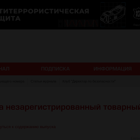
ующего номера
Статьи журнала
Клуб "Директор по безопасности"
уться к содержанию выпуска
Евге