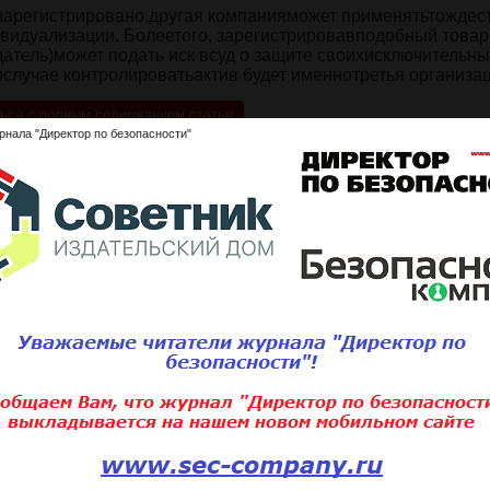
 зарегистрировано,другая компанияможет применятьтождес
видуализации. Болеетого, зарегистрировавподобный това
датель)может подать иск всуд о защите своихисключительны
случае контролироватьактив будет именнотретья организац
ься с полным содержанием статьи
рнала "Директор по безопасности"
ните статью:
Подписаться 
Для того, чтобы добавить статью,
вам необходимо
войти
или
зарегистри