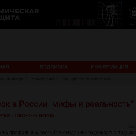
ующего номера
Статьи журнала
Клуб "Директор по безопасности"
уться к содержанию выпуска
Илья
ругих профильных российских изданийнеоднократно подним