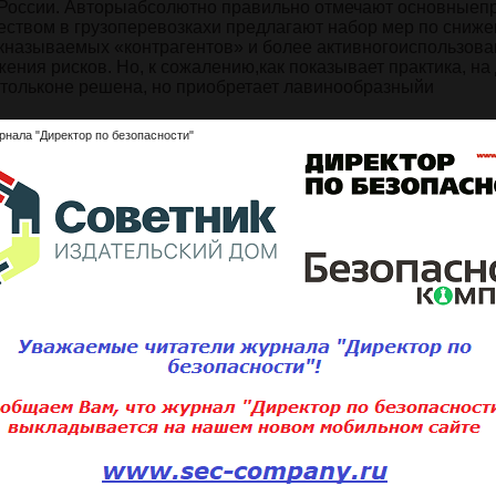
в России. Авторыабсолютно правильно отмечают основные
ством в грузоперевозкахи предлагают набор мер по сниж
акназываемых «контрагентов» и более активногоиспользов
ения рисков. Но, к сожалению,как показывает практика, на
 тольконе решена, но приобретает лавинообразныйи
рнала "Директор по безопасности"
ься с полным содержанием статьи
ните статью:
Подписаться 
Для того, чтобы добавить статью,
вам необходимо
войти
или
зарегистри