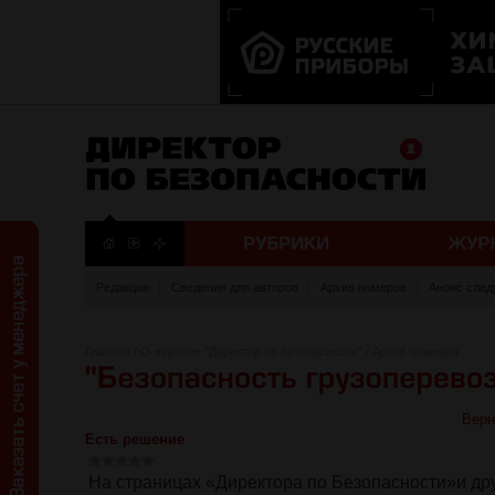
Редакция
Сведения для авторов
Архив номеров
Анонс след
Главная
/
О журнале "Директор по безопасности"
/
Архив номеров
Верн
Есть решение
На страницах «Директора по Безопасности»и д