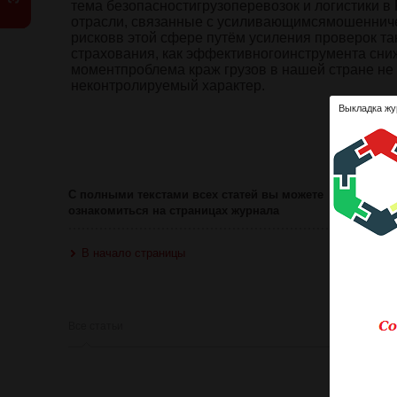
тема безопасностигрузоперевозок и логистики 
отрасли, связанные с усиливающимсямошенниче
рисковв этой сфере путём усиления проверок т
страхования, как эффективногоинструмента сниж
моментпроблема краж грузов в нашей стране не
неконтролируемый характер.
Выкладка жу
Ознакомит
Оце
С полными текстами всех статей вы можете
ознакомиться на страницах журнала
В начало страницы
Все статьи