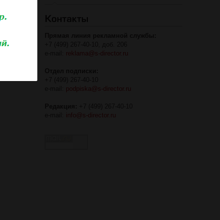
Прямая линия рекламной службы:
+7 (499) 267-40-10, доб. 206
e-mail:
reklama@s-director.ru
Отдел подписки:
+7 (499) 267-40-10
e-mail:
podpiska@s-director.ru
Редакция:
+7 (499) 267-40-10
e-mail:
info@s-director.ru