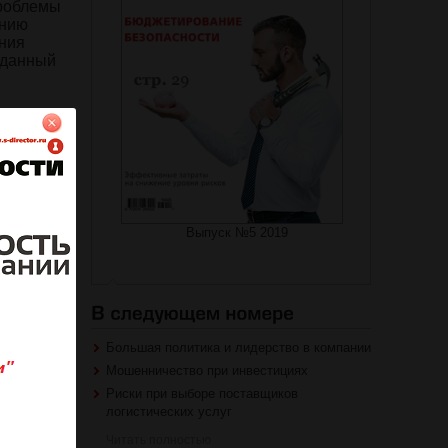
проблемы
ению
ания
 данный
на журнал
Выпуск №5 2019
роваться
Большая политика и лидерство в компании
Мошенничество при инвестициях
Риски при выборе поставщиков
логистических услуг
Читать полностью