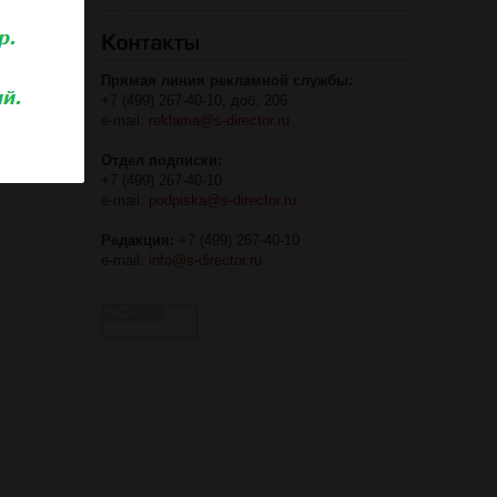
Прямая линия рекламной службы:
+7 (499) 267-40-10, доб. 206
e-mail:
reklama@s-director.ru
Отдел подписки:
+7 (499) 267-40-10
e-mail:
podpiska@s-director.ru
Редакция:
+7 (499) 267-40-10
e-mail:
info@s-director.ru