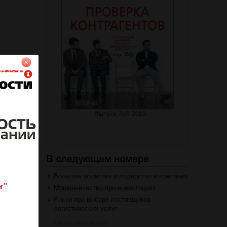
на журнал
роваться
Выпуск №8 2019
Большая политика и лидерство в компании
Мошенничество при инвестициях
Риски при выборе поставщиков
логистических услуг
Читать полностью