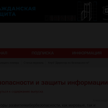
ующего номера
Статьи журнала
Клуб "Директор по безопасности"
уться к содержанию выпуска
Александр
оры развитиякибербезопасности, как мировые, так и