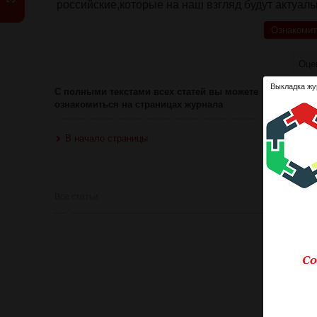
российские,которые на наш взгляд будут актуал
Ознакомит
Оце
Выкладка жу
С полными текстами всех статей вы можете
ознакомиться на страницах журнала
В начало страницы
Все статьи