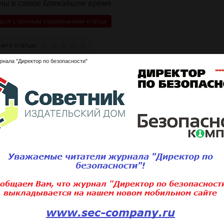
ьны в самое ближайшее время.
ься с полным содержанием статьи
ните статью:
рнала "Директор по безопасности"
Подписаться 
Для того, чтобы добавить статью,
вам необходимо
войти
или
зарегистри