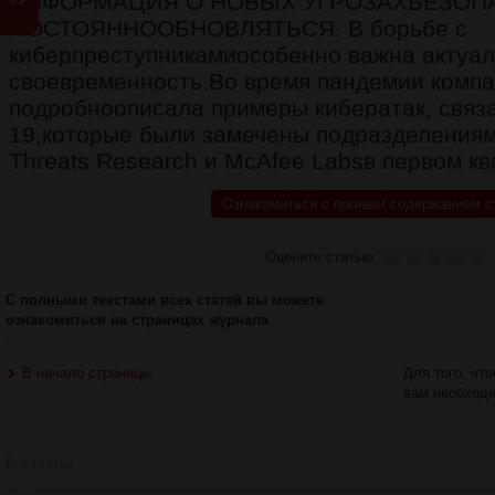
ИНФОРМАЦИЯ О НОВЫХ УГРОЗАХБЕЗОП
ПОСТОЯННООБНОВЛЯТЬСЯ. В борьбе с
киберпреступникамиособенно важна актуал
своевременность.Во время пандемии комп
подробноописала примеры кибератак, связ
19,которые были замечены подразделения
Threats Research и McAfee Labsв первом кв
Ознакомиться с полным содержанием с
Оцените статью:
С полными текстами всех статей вы можете
ознакомиться на страницах журнала
В начало страницы
Для того, чт
вам необход
Все статьи