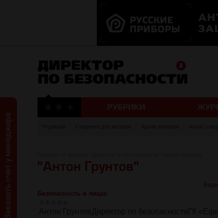
Редакция
Сведения для авторов
Архив номеров
Анонс след
Главная
/
О журнале "Директор по безопасности"
/
Архив номеров
Верн
Безопасность в лицах
Антон ГрунтовДиректор по безопасностиГК «Eqv