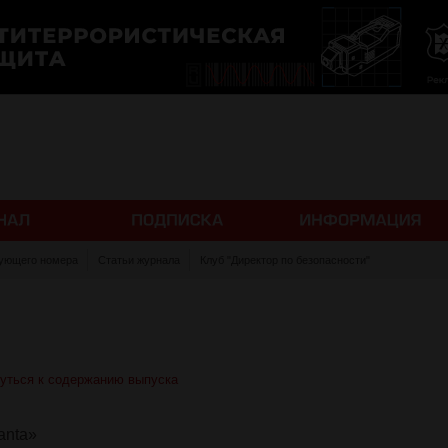
ующего номера
Статьи журнала
Клуб "Директор по безопасности"
уться к содержанию выпуска
anta»