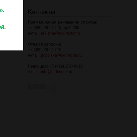
Прямая линия рекламной службы:
+7 (499) 267-40-10, доб. 206
e-mail:
reklama@s-director.ru
Отдел подписки:
+7 (499) 267-40-10
e-mail:
podpiska@s-director.ru
Редакция:
+7 (499) 267-40-10
e-mail:
info@s-director.ru