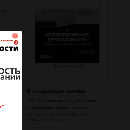
 его
на журнал
Выпуск №6 2020
роваться
Большая политика и лидерство в компании
Мошенничество при инвестициях
Риски при выборе поставщиков
логистических услуг
Читать полностью