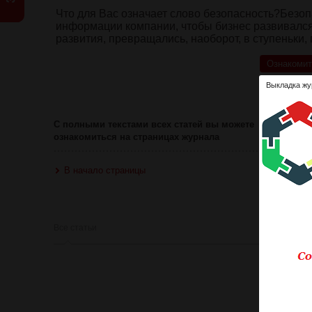
Что для Вас означает слово безопасность?Безоп
информации компании, чтобы бизнес развивался 
развития, превращались, наоборот, в ступеньки, 
Ознакомит
Выкладка жу
Оце
С полными текстами всех статей вы можете
ознакомиться на страницах журнала
В начало страницы
Все статьи