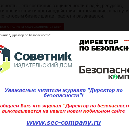
асность – это состояние защищенности людей, ресурсов,
и препятствия и противодействия, встречающиеся на пути
по которым бизнес шагает, растет и развивается.
ься с полным содержанием статьи
рнала "Директор по безопасности"
ните статью:
Подписаться 
Для того, чтобы добавить статью,
вам необходимо
войти
или
зарегистри