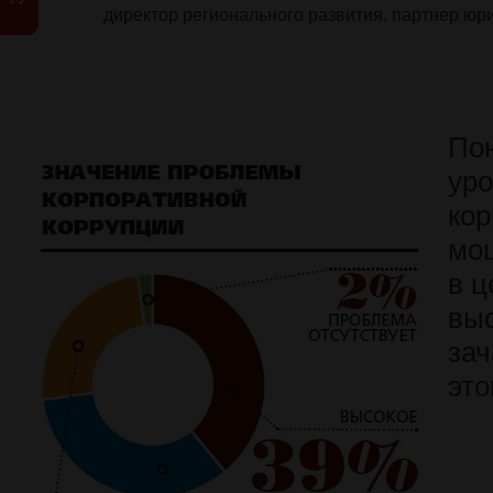
директор регионального развития, партнер 
Пон
ур
кор
мо
в ц
выс
зач
эт