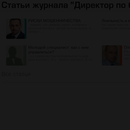
РИСКИ МОШЕННИЧЕСТВА
Лояльность и 
онимая, что уровень корпо- ративного
Не самая простая 
мошенничества в целом весьма высок, а
показными успехам
бизнес- ...
Молодой специалист: как с ним
От
управляться?
Изу
«от
о у недовольства молодежью есть еще
про
один контекст. Это − бизнес-контекст. И, ес...
Все статьи