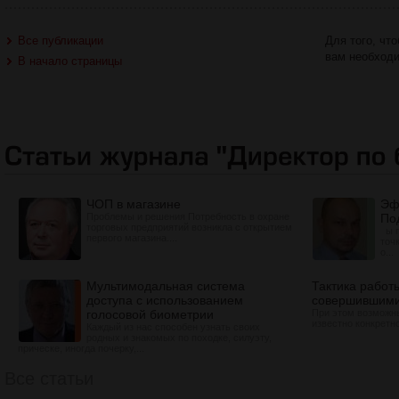
Все публикации
Для того, чт
вам необход
В начало страницы
ЧОП в магазине
Эф
Проблемы и решения Потребность в охране
По
торговых предприятий возникла с открытием
ы п
первого магазина....
точ
о...
Мультимодальная система
Тактика работ
доступа с использованием
совершившим
голосовой биометрии
При этом возможны
известно конкретно
Каждый из нас способен узнать своих
родных и знакомых по походке, силуэту,
прическе, иногда почерку,...
Все статьи