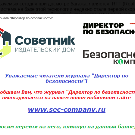
ьзуемых сегодня при досмотре багажа, является RTT (Real
истема на базе этой технологии недавно стала первой ско
ия угроз ECAC
[1]
(самый жесткий стандарт ECAC по обнару
рнала "Директор по безопасности"
изацию изображений компьютерной томографии с высокой п
 того, технология RTT не только обеспечивает высокую
алов, но и значительно уменьшает количество ложных тре
ажа и пропускную способность и снижает эксплуатационны
ости жидкости, что дает дополнительную информацию для о
. В RTT используется собственная уникальная технология
производить скоростной досмотр и не требующая дополнит
RTT позволяет соответствовать скорости существующих си
ь без дополнительного замедления встраивать систему в
отки багажа.
международных аэропортах стали рентгеновские установки 
зволяют сотрудникам на досмотре багажа видеть досматри
и специально разработаны для использования в авиационно
пределение и обнаружение потенциальных угроз. Сегодня 