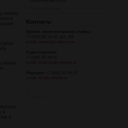
логистических услуг
Читать полностью
му можно
етом в
ование
Прямая линия рекламной службы:
+7 (499) 267-40-10, доб. 206
e-mail:
reklama@s-director.ru
ытался
ыть
Отдел подписки:
+7 (499) 267-40-10
e-mail:
podpiska@s-director.ru
р может
ет
Редакция:
+7 (499) 267-40-10
e-mail:
info@s-director.ru
ожности
ы и
тов в