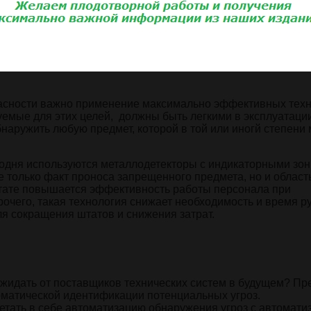
ых систем досмотра в мире.
пасности важно применение максимально эффективных тех
емые для этих целей, должны быть легкими в эксплуатации
аружить любую предмет, которой в той или иногй степени
годня используются металлодетекторы с индикаторными зо
только факт проноса запрещенного предмета, но и область
льтате повышается эффективность работы персонала при
очего, такая технология снижает необходимость и время р
я сокращения штатов и снижения затрат.
жидать от поставщиков технических систем в будущем? Пр
томатической идентификации потенциальных угроз.
етать в себе автоматизацию обнаружения угроз с автомати