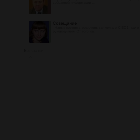
собранной информации ...
Совещание
Навык презентатора очень ва- жен для CISO1 , как и 
руководителя. От того, ка...
Все статьи