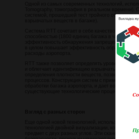
Одной из самых современных технологий, испол
Tomography, томография в реальном времени). С
системой, прошедшей тест тройного обнаружен
Выкладка жу
взрывчатых веществ в багаже).
Система RTT сочетает в себе качество и детал
способностью (1800 единиц багажа в час). Кроме
эффективность обнаружения запрещенных матери
в целом повышает эффективность обработки баг
расходы аэропорта.
RTT также позволяет определять уровень плотн
и облегчает идентификацию взрывчатых веществ
определения плотности веществ, позволяющая 
процессов. Конструкция систем с применением 
обработки багажа аэропорта, и дает возможност
существующие технологические процессы обраб
Взгляд с разных сторон
Еще одной новой технологией, используемой в 
технологией двойной визуализации, которые по
предмет с двух разных углов. Эти сканеры был
безопасности, поскольку улучшают визуальное о