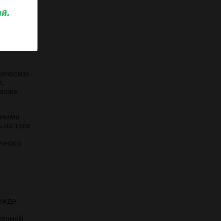
нических
,
 може
нными
 на теле
учного
ежде
зацией