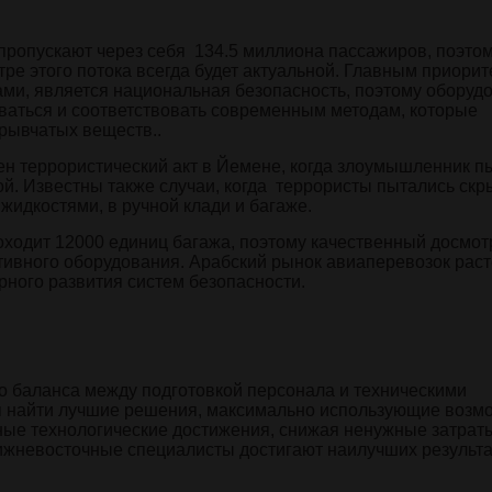
пропускают через себя 134.5 миллиона пассажиров, поэто
ре этого потока всегда будет актуальной. Главным приорит
ми, является национальная безопасность, поэтому оборуд
оваться и соответствовать современным методам, которые
рывчатых веществ..
н террористический акт в Йемене, когда злоумышленник п
ой. Известны также случаи, когда террористы пытались скр
 жидкостями, в ручной клади и багаже.
оходит 12000 единиц багажа, поэтому качественный досмот
ивного оборудования. Арабский рынок авиаперевозок раст
рного развития систем безопасности.
о баланса между подготовкой персонала и техническими
я найти лучшие решения, максимально использующие возм
ые технологические достижения, снижая ненужные затрат
ижневосточные специалисты достигают наилучших результа