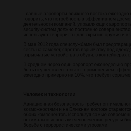
Главные аэропорты ближнего востока ежегодно 
говорить, что потребность в эффективном досмот
деятельности компаний, управляющих аэропорта
security-систем должно постоянно совершенств
используют террористы для скрытия оружия и вз
В мае 2012 года спецслужбами был предотвраще
сесть на самолет, спрятав взрывчатку под одежд
взрывчатые устройства в обуви, в контейнерах с
В среднем через один аэропорт еженедельно пр
быть осуществлен только с применением эффект
ежегодно примерно на 10%, что требует соразме
Человек и технологии
Авиационная безопасность требует оптимальног
возможностями и на Ближнем востоке стараютс
обоих компонентов. Используя самые современн
оптимально используя человеческие ресурсы бл
борьбе с террористическими угрозами.