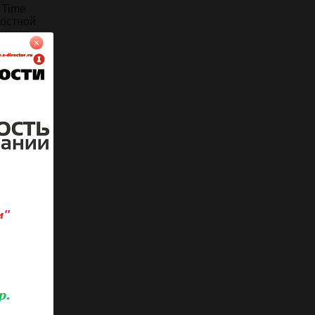
 Time
ростной
жению
ропускной
вог, что
е
ператора
ельных
стем
с
ваемый
й
эта