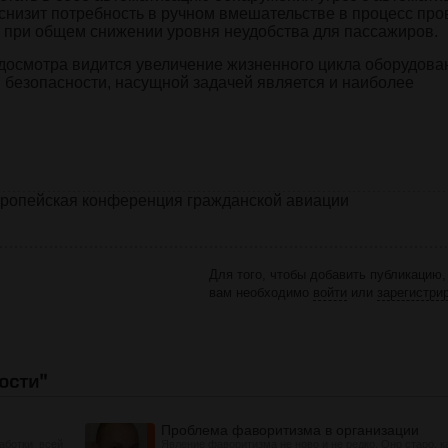
снизит потребность в ручном вмешательстве в процесс про
ь при общем снижении уровня неудобства для пассажиров.
 досмотра видится увеличение жизненного цикла оборудова
 безопасности, насущной задачей является и наиболее
 Европейская конференция гражданской авиации
Для того, чтобы добавить публикацию,
вам необходимо
войти
или
зарегистри
Проблема фаворитизма в организации
аботки всей
Явление фаворитизма не ново и не редко. Оно старо, к