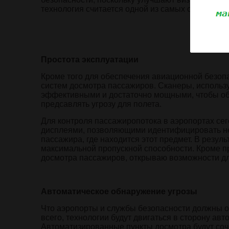
технология считается одной из самых современн
Простота эксплуатации
Кроме того для обеспечения авиационной безо
систем досмотра пассажиров. Сканеры, использу
эффективными и достаточно мощными, чтобы обн
предсавлять угрозу для полета.
Для контроля пассажиропотока в аэропортах се
дисплеями, позволяющими идентифицировать не 
пассажира, где находится этот предмет. В резу
максимальной пропускной способности. Кроме пр
досмотра пассажиров, открываю возможности дл
Автоматическое обнаружение угрозы
Что аэропорты и службы безопасности должны о
всего, технологии будут двигаться в сторону ав
Автоматизированные пункты досмотра будут соч