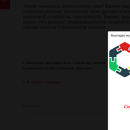
Зачем оценивать безопасность сети? Бизнес по
информационных технологий: базы данных клиент
налоговой отчетности, банк-клиента. Каковы буд
кражи этих данных? Информационная безопаснос
одиниз залогов стабильности бизнеса.
Выкладка жу
Ознакомит
Оце
С полными текстами всех статей вы можете
ознакомиться на страницах журнала
В начало страницы
Все статьи