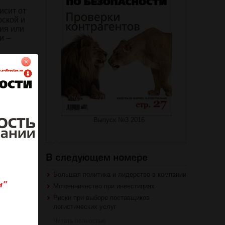
исит от
рской и
ия или
и –
на журнал
Выпуск №3 2016
роваться
Большая политика и лидерство в компании
Мошенничество при инвестициях
Риски при выборе поставщиков
логистических услуг
Читать полностью