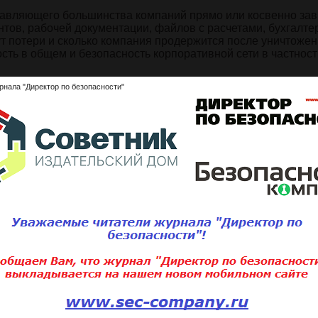
давляющего большинства компаний прямо или косвенно зав
ов, рабочей документации, файлов с расчетами, бухгалте
ут потери и сколько компания продержится после уничтожен
ть в общем и безопасность корпоративной сети в частност
рнала "Директор по безопасности"
ься с полным содержанием статьи
ните статью:
Подписаться 
Для того, чтобы добавить статью,
вам необходимо
войти
или
зарегистри