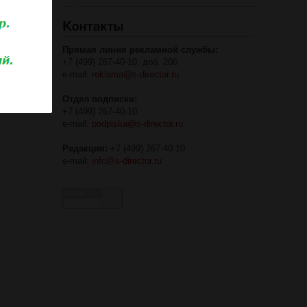
Прямая линия рекламной службы:
+7 (499) 267-40-10, доб. 206
e-mail:
reklama@s-director.ru
Отдел подписки:
+7 (499) 267-40-10
e-mail:
podpiska@s-director.ru
Редакция:
+7 (499) 267-40-10
e-mail:
info@s-director.ru