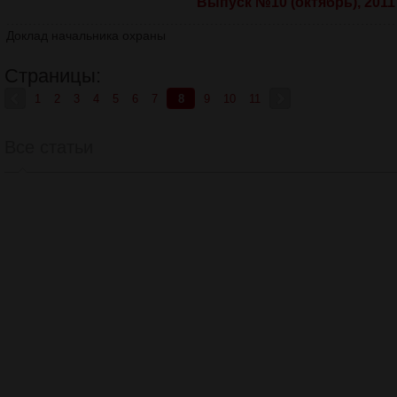
Выпуск №10 (октябрь), 2011 
Доклад начальника охраны
Страницы:
1
2
3
4
5
6
7
8
9
10
11
Все статьи