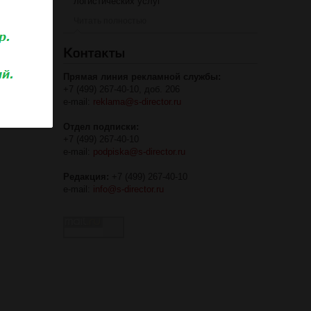
логистических услуг
Читать полностью
Прямая линия рекламной службы:
+7 (499) 267-40-10, доб. 206
e-mail:
reklama@s-director.ru
Отдел подписки:
+7 (499) 267-40-10
e-mail:
podpiska@s-director.ru
Редакция:
+7 (499) 267-40-10
e-mail:
info@s-director.ru