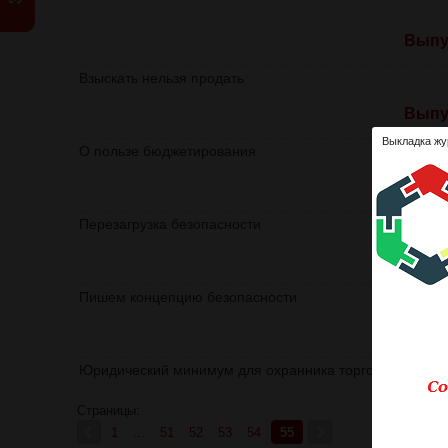
Выпус
Взыскать нельзя продать
Выпус
Выкладка жу
О пользе бюджетирования
Выпус
Перезагрузка безопасности
Выпус
Пишем концепцию безопасности
Выпус
Юридический минимум для охранника торгового зала
Страницы:
1
...
51
52
53
54
55