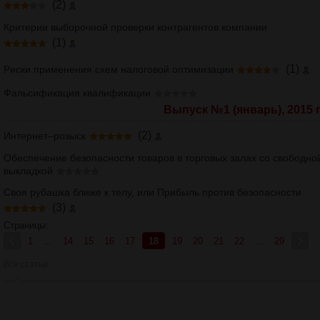
(2)
Критерии выборочной проверки контрагентов компании
(1)
(1)
Риски применения схем налоговой оптимизации
Фальсификация квалификации
Выпуск №1 (январь), 2015 г
(2)
Интернет–розыск
Обеспечение безопасности товаров в торговых залах со свободно
выкладкой
Своя рубашка ближе к телу, или Прибыль против безопасности
(3)
Страницы:
1
...
14
15
16
17
18
19
20
21
22
...
29
Все статьи