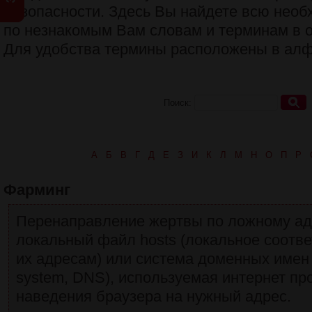
безопасности. Здесь Вы найдете всю не
по незнакомым Вам словам и терминам в о
Для удобства термины расположены в алф
Поиск:
А
Б
В
Г
Д
Е
З
И
К
Л
М
Н
О
П
Р
Фарминг
Перенаправление жертвы по ложному ад
локальный файл hosts (локальное соотве
их адресам) или система доменных имен
system, DNS), используемая интернет пр
наведения браузера на нужный адрес.