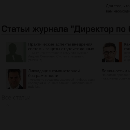
Для того, чт
вам необход
Практические аспекты внедрения
Ка
системы защиты от утечек данных
ка
- DLP: что это такое и кому это нужно? -
Люб
Андрей Хмелинин: Система защиты от
раб
утечек д...
инф
Ликвидация компьютерной
Лояльность и 
безграмотности
Не самая простая 
показными успехам
жедневно средства массовой информации
сообщают о но- вых атаках, направленных
на&nbs...
Все статьи