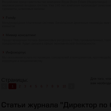
Российское представительство компании Royal Boon Edam (Нидерланды) —
мировом рынке входных систем. Уже 140 лет компания производит револьв
турникеты, шлюзовые кабины.
Fondy
Международная платежная система. Безопасные денежные переводы вам 
клиентов.
Мимир консалтинг
Предотвращении потерь финансовых ресурсов и ТМЦ промышленных, торг
предприятий. Аудит рисков в сфере экономической безопасности
Инфокорпус
Мы оказываем услуги по проверке соискателей и контрагентов, противодей
коррупции и мошенничеству.
Страницы:
Для того, чт
вам необход
1
2
3
4
5
6
7
8
9
10