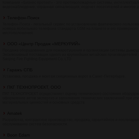
Компания «Бизнес протект» - это противопожарные системы, интеллектуал
видеонаблюдение, охранная сигнализация, подсчет посетителей и многое д
Телефон-Поиск
Телефон-Поиск - легальный сервис по установлению фактического пользов
номера мобильного телефона стандарта GSM на планете и его примерного
местоположения.
ООО «Центр Продаж «МЕРКУРИЙ»
Продажа оборудования для пожаротушения и организации системы дымоу
Эксклюзивный поставщик одного из крупнейших китайских производителей -
Sanjing Fire Fighting Equipment Co, LTD.
Гаражъ СПБ
Установка, продажа и монтаж секционных ворот в Санкт-Петербурге.
ПКГ ТЕХНОПРОЕКТ, ООО
ПКГ ТЕХНОПРОЕКТ осуществляет оценку технического состояния оборудов
оформление актов экспертиз и заполнение технических заключений при ут
материальных ценностей и основных средств.
Amatek
Разработка, контрактное производство, продажа, гарантийное и послегара
обслуживание систем безопасности.
Boon Edam