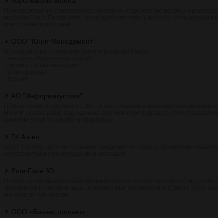
Королевские ворота
Производственно строительная компания «Королевские ворота» предлагае
ворота в Санкт-Петербурге. Мы предлагаем купить ворота с установкой и м
ключ" по выгодной цене.
ООО "Юнит Менеджмент"
Облачный сервис контроля действий охраны iGuard:
- контроль обходов территорий
- онлайн постановка задач
- видеодоклады
- трекинг
АО "Информакустика"
Производство аппаратных СЗИ: по акустическим и виброакустическим кан
НЧ и ВЧ, сетей 220В, защищенной акустики и конференц-систем. Оказываем
комплекс услуг по защите информации.
ГК Ангел
ЗАО ГК Ангел - частное охранное предприятие. Охрана физических объекто
мероприятий и сопровождение инкассации.
EnterFace 3D
Производство высокоточных биометрических систем безопасности с распо
трехмерной геометрии лица, встраиваемых устройств и устройств, устанав
все модели турникетов
ООО «Бизнес протект»