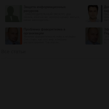
Защита информационных
До
ресурсов.
ох
ЗАКОНОДАТЕЛЬНЫЙ ЭКСКУРС Для
Пре
начала, конечно же, неплохо ознако- миться,
про
каким законодатель...
зак
Проблема фаворитизма в
Эф
организации
По
Явление фаворитизма не ново и не редко.
ы п
Оно старо, как этот мир, и весьма
точ
распространено. Так или ин...
о...
Все статьи