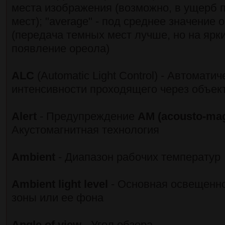
места изображения (возможно, в ущерб 
мест); "average" - под среднее значение
(передача темных мест лучше, но на ярк
появление ореола)
ALC
(Automatic Light Control) - Автомати
интенсивности проходящего через объек
Alert
- Предупреждение
AM (acousto-mag
Акустомагнитная технология
Ambient
- Диапазон рабочих температур
Ambient light level
- Основная освещенн
зоны или ее фона
Angle of view
- Угол обзора