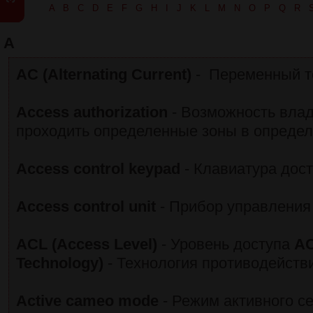
A
B
C
D
E
F
G
H
I
J
K
L
M
N
O
P
Q
R
A
AC (Alternating Current)
- Переменный т
Access authorization
- Возможность влад
проходить определенные зоны в опреде
Access control keypad
- Клавиатура дос
Access control unit
- Прибор управления
ACL (Access Level)
- Уровень доступа
AC
Technology)
- Технология противодейств
Active cameo mode
- Режим активного с