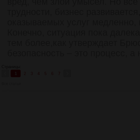
вред, чем злой умысел. Но все
трудности, бизнес развивается
оказываемых услуг медленно, н
Конечно, ситуация пока далек
тем более,как утверждает Брю
безопасность – это процесс, а 
Страницы:
1
2
3
4
5
6
7
Все статьи