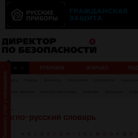
Новости
Тендеры
Документы
Предприятия
Мероприятия
Наши мер
Словарь терминов
Англо-русский словарь
Вебинары
Литература
Engli
Главная
/
A
B
C
D
E
F
G
H
I
J
K
L
M
N
O
P
Q
R