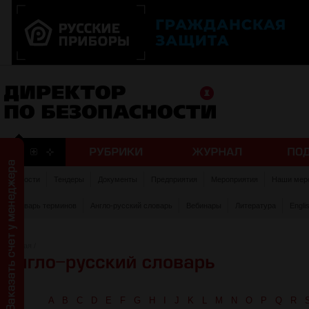
Новости
Тендеры
Документы
Предприятия
Мероприятия
Наши мер
Словарь терминов
Англо-русский словарь
Вебинары
Литература
Engli
Главная
/
A
B
C
D
E
F
G
H
I
J
K
L
M
N
O
P
Q
R