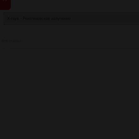
X
X-rays - Рентгеновское излучение
Все статьи