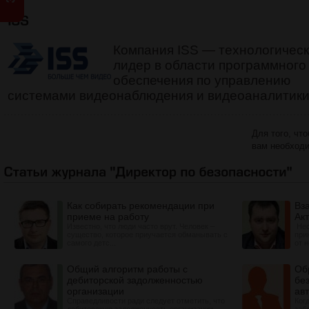
Компания ISS — технологичес
лидер в области программного
обеспечения по управлению
системами видеонаблюдения и видеоаналитики
Для того, чт
вам необход
Как собирать рекомендации при
Вз
приеме на работу
Ак
Известно, что люди часто врут. Человек –
Нес
существо, которое приучается обманывать с
при
самого детс...
от н
Общий алгоритм работы с
Об
дебиторской задолженностью
бе
организации
ав
Cправедливости ради следует отметить, что
Ког