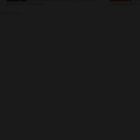
дебиторскую задолженность организации
заб
формируют и задолжен...
содержание личн...
Все статьи