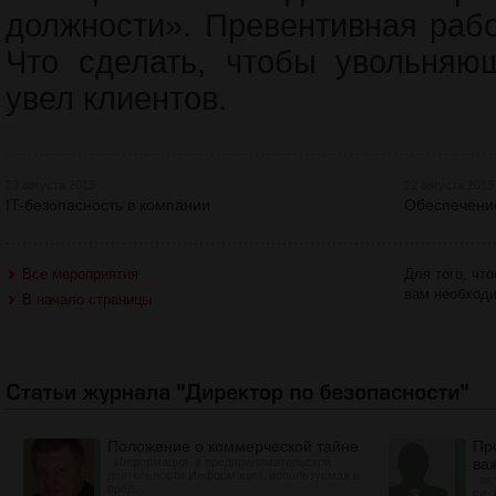
должности». Превентивная рабо
Что сделать, чтобы увольняю
увел клиентов.
23 августа 2013
22 августа 2013
IT-безопасность в компании
Обеспечени
Все мероприятия
Для того, чт
вам необход
В начало страницы
Положение о коммерческой тайне
Пр
Информация в предпринимательской
ва
деятельности Информация, используемая в
ак 
пред...
си-