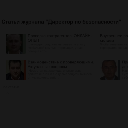
Проверка контрагентов: ОНЛАЙН-
Внутреннее р
ОПЫТ
силами
лагодаря тому, что мы живем в эпоху
Чтобы ответить на
глобальной компью- теризации, у нас
корпоративное расс
сегодня есть...
Взаимодействие с проверяющими.
Пр
Актуальные вопросы
до
Несмотря на законодательные акты,
Нав
принятые в 2008 г. с целью защиты бизнеса
суб
от незаконных дейс...
себ
Все статьи