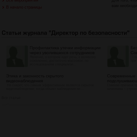
Все мероприятия
Для того, чт
вам необход
В начало страницы
Профилактика утечки информации
Бе
через уволившихся сотрудников
Со
Явление, о котором идет речь, к великому
Ï о
сожалению, достаточно массовое: по
при
исследованиям специализи...
Этика и законность скрытого
Современные 
видеонаблюдения
подслушивающ
Не секрет, что самым эффективным является скрытое
Главная причина п
видеонаблюдение, когда объект наблюдения не ...
шпионажа – стремл
Все статьи