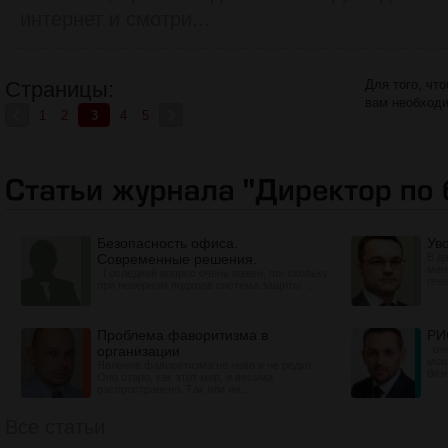
интернет и смотри...
Страницы:
Для того, чт
вам необход
1
2
3
4
5
Безопасность офиса.
Ув
Современные решения.
В д
мен
Ï оследний вопрос очень важен, по- скольку
гене
при неверном подходе система защиты ...
Проблема фаворитизма в
РИ
организации
они
мош
Явление фаворитизма не ново и не редко.
бизн
Оно старо, как этот мир, и весьма
распространено. Так или ин...
Все статьи