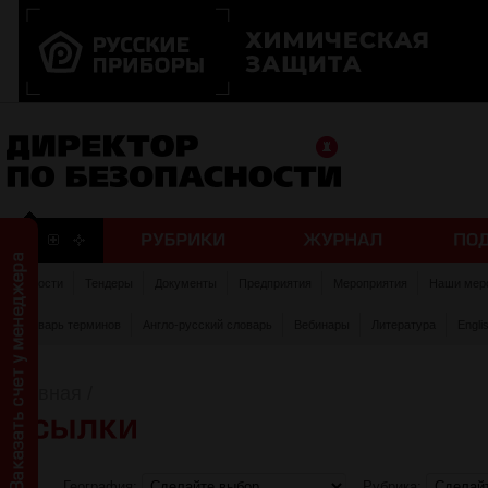
Новости
Тендеры
Документы
Предприятия
Мероприятия
Наши мер
Словарь терминов
Англо-русский словарь
Вебинары
Литература
Engli
Главная
/
География:
Рубрика: