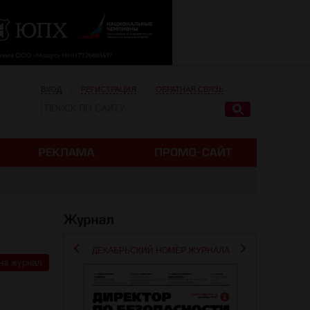
ВХОД
РЕГИСТРАЦИЯ
ОБРАТНАЯ СВЯЗЬ
ДЕКАБРЬСКИЙ НОМЕР ЖУРНАЛА
на журнал