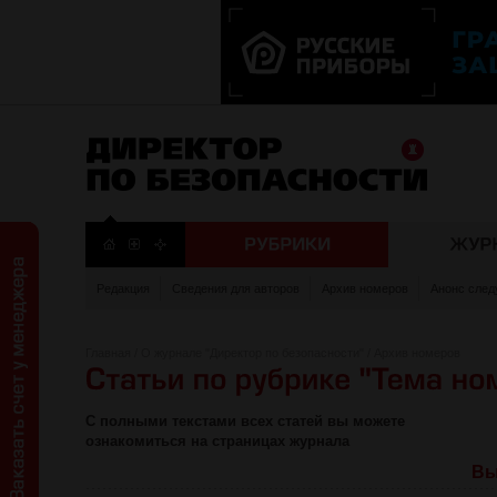
Редакция
Сведения для авторов
Архив номеров
Анонс след
Главная
/
О журнале "Директор по безопасности"
/
Архив номеров
С полными текстами всех статей вы можете
ознакомиться на страницах журнала
Вы