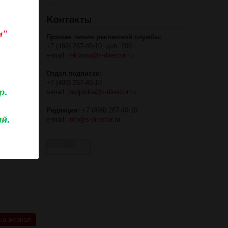
го
ность
(отсчет
Прямая линия рекламной службы:
ем
+7 (499) 267-40-10, доб. 206
 (такие,
e-mail:
reklama@s-director.ru
чного
Отдел подписки:
ой
+7 (499) 267-40-10
лу
e-mail:
podpiska@s-director.ru
й отдыху
.1929
Редакция:
+7 (499) 267-40-10
ь не
e-mail:
info@s-director.ru
ов в
ати, по
которого
тельности
на журнал