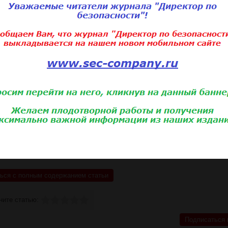
 в большинстве случаев соблюдаются (если, конечно, не
рам график работы «сутки через сутки» или строго-настро
).В статьях 59 КЗоТ РФ и 110 ТК прописана продолжитель
ни) не менее сорока двух часов – чуть меньше двух суток 
ей смены в канун выходного дня – и заканчивается времен
типовые графики при продолжительности смен 12 и 24 часа
а дня отдыха) без каких-либо натяжек укладываются в эти
енного отдыха могут возникать проблемы. Судья Полномо
нградской областной ТПП, управляющий партнер юридическ
ская, советует не забывать о том, что по общему прави
ной продолжительности времени работы в предшествующе
ый норматив – пункт 11 постановления СНК СССР от 24.09
не время отдыха перед следующей сменой должно составлят
часов в дневную смену/двое суток отдыха/два дня по 12 час
 нарушением законодательства о труде и охране труда (кст
 чревато наложением административного штрафа, размер 
0 000 рублей или административным приостановлением дея
ься с полным содержанием статьи
ните статью:
Подписаться 