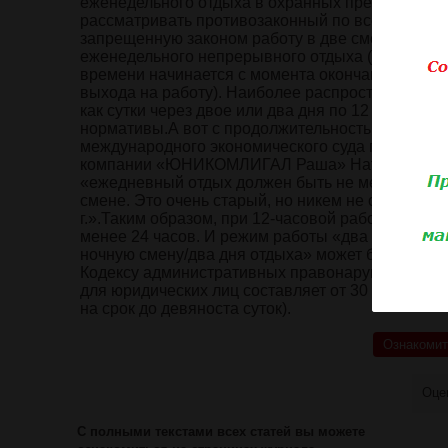
еженедельного отдыха в охранных предприятиях,
рассматривать противозаконный по всем парамет
запрещенную законом работу в две смены подряд
еженедельного непрерывного отдыха (выходные д
времени начинается с момента окончания рабоч
выхода на работу). Наиболее распространенные 
как сутки через двое или два дня по 12 часов/дв
нормативы.А вот с продолжительностью междусм
международного экономического суда при Лени
компании «ЮНИКОМЛИГАЛ Раша» Наталья Неверов
«ежедневный отдых должен быть не менее двой
смене. Это очень старый, но никем не отмененн
г.».Таким образом, при 12-часовой рабочей сме
менее 24 часов. И режим работы «два дня по 12 
ночную смену/два дня отдыха» может быть сочтен
Кодексу административных правонарушений это
для юридических лиц составляет от 30 000 до 5
на срок до девяноста суток).
Ознакомит
Оце
С полными текстами всех статей вы можете