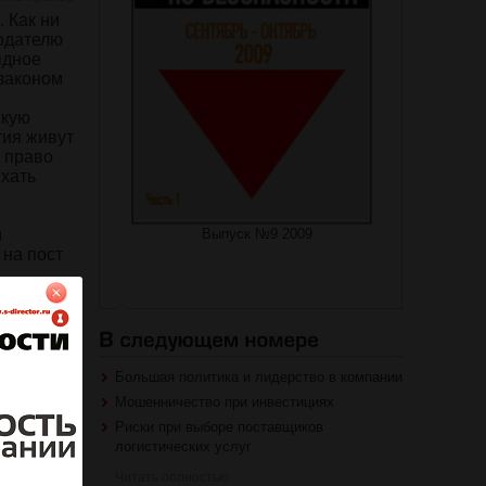
. Как ни
тодателю
ядное
 законом
скую
тия живут
й право
ыхать
и
Выпуск №9 2009
 на пост
ени
 (время
дых), а
ивлечение
Большая политика и лидерство в компании
зационным
Мошенничество при инвестициях
ту по
Риски при выборе поставщиков
как у
логистических услуг
же не
менного и
Читать полностью