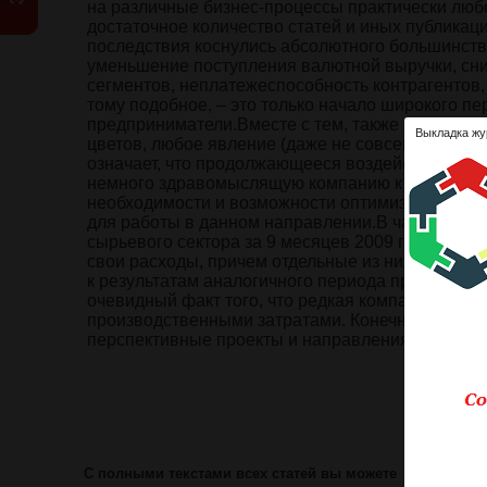
на различные бизнес-процессы практически люб
достаточное количество статей и иных публикаци
последствия коснулись абсолютного большинств
уменьшение поступления валютной выручки, сни
сегментов, неплатежеспособность контрагентов
тому подобное, – это только начало широкого пе
предприниматели.Вместе с тем, также является 
Выкладка жу
цветов, любое явление (даже не совсем хорошее)
означает, что продолжающееся воздействие неб
немного здравомыслящую компанию к изучению и
необходимости и возможности оптимизации. И ну
для работы в данном направлении.В частности, 
сырьевого сектора за 9 месяцев 2009 года пока
свои расходы, причем отдельные из них снизили
к результатам аналогичного периода прошлого го
очевидный факт того, что редкая компания изнач
производственными затратами. Конечно, необход
перспективные проекты и направления развития,
Ознакомит
Оце
С полными текстами всех статей вы можете