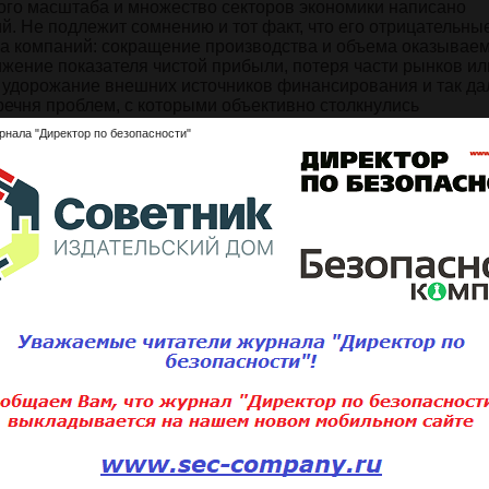
ого масштаба и множество секторов экономики написано
й. Не подлежит сомнению и тот факт, что его отрицательны
а компаний: сокращение производства и объема оказываем
жение показателя чистой прибыли, потеря части рынков ил
, удорожание внешних источников финансирования и так да
речня проблем, с которыми объективно столкнулись
очевидным, что не существует в мире абсолютно белых и ч
рнала "Директор по безопасности"
 имеет и другие тона и оттенки.Применительно к экономике
лагоприятной рыночной ситуации толкает практически любу
 оценке затратной части своей деятельности с позиций
жно отметить, что в большинстве случаев имеется широкий
анализ данных бухгалтерской отчетности российских компа
зывает, что большинство предприятий смогли основательно 
 указанный показатель вплоть до уровня 60 процентов по 
да.Что это означает? Это в очередной раз подтверждает пр
ально адекватно планирует, организует и осуществляет кон
имо отметить, что сокращению частично подверглись и от
 однако это не противоречит и правильности первой посыл
ься с полным содержанием статьи
ните статью:
Подписаться 