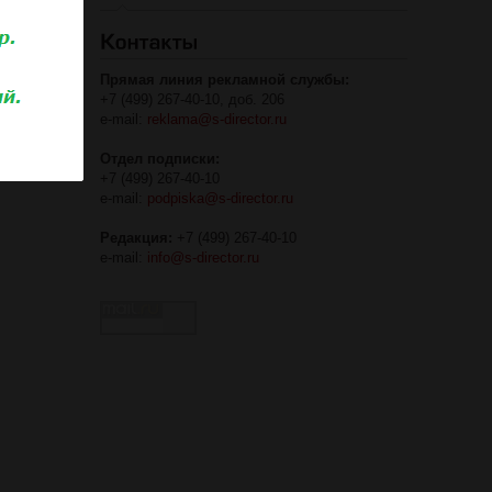
роваться
Прямая линия рекламной службы:
+7 (499) 267-40-10, доб. 206
e-mail:
reklama@s-director.ru
Отдел подписки:
+7 (499) 267-40-10
e-mail:
podpiska@s-director.ru
Редакция:
+7 (499) 267-40-10
e-mail:
info@s-director.ru