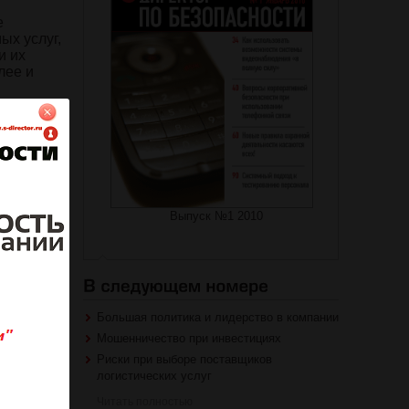
е
ых услуг,
и их
лее и
ерных
 это
ю хоть
 простор
ний
сократить
Выпуск №1 2010
отношению
остой и
троль над
дельные
ки.
Большая политика и лидерство в компании
Мошенничество при инвестициях
Риски при выборе поставщиков
логистических услуг
на журнал
Читать полностью