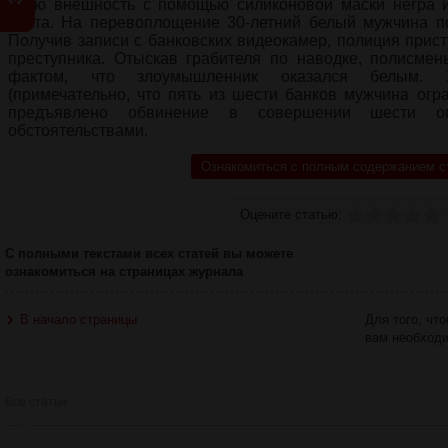
свою внешность с помощью силиконовой маски негра и
цвета. На перевоплощение 30-летний белый мужчина по
Получив записи с банковских видеокамер, полиция прист
преступника. Отыскав грабителя по наводке, полисме
фактом, что злоумышленник оказался белым. З
(примечательно, что пять из шести банков мужчина огра
предъявлено обвинение в совершении шести ог
обстоятельствами.
Ознакомиться с полным содержанием с
Оцените статью:
С полными текстами всех статей вы можете
ознакомиться на страницах журнала
В начало страницы
Для того, чт
вам необход
Все статьи