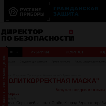
Редакция
Сведения для авторов
Архив номеров
Анонс следующего номер
Главная
/
О журнале "Директор по безопасности"
/
Архив номеров
Вернуться к содержанию выпуска
Кофе-брейк
Житель Спрингдейла, штат Огайо, Конрад Здзирак ограби