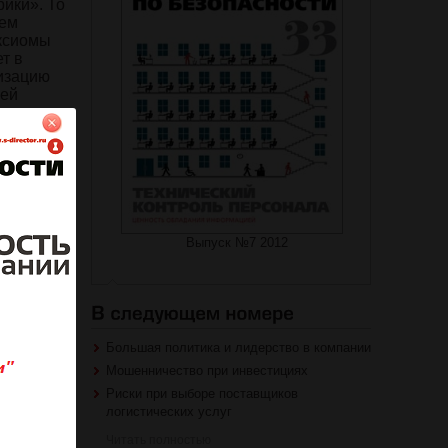
ики». То
чем
аксиомы
т в
изацию
сей
на журнал
Выпуск №7 2012
роваться
Большая политика и лидерство в компании
Мошенничество при инвестициях
Риски при выборе поставщиков
логистических услуг
Читать полностью