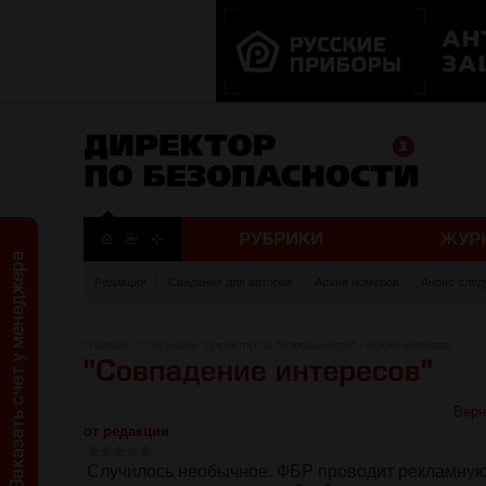
Редакция
Сведения для авторов
Архив номеров
Анонс след
Главная
/
О журнале "Директор по безопасности"
/
Архив номеров
Верн
от редакции
Случилось необычное. ФБР проводит рекламную