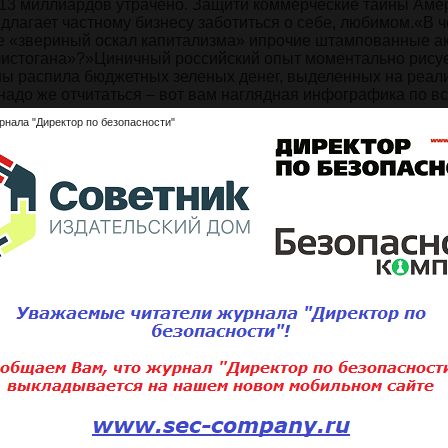
13 миллиардов утрачено. Защити коммерческие тайны Амер
редлагает частному бизнесу заботиться о себе, любимом.«В 
 же «звериный оскал капитализма» ипрочие штампованные 
 чистогана»?»Циничный российский опыт моментально рисуе
ны распила бюджетных зеленых денег, выделенных на реал
адо же отчитаться – вот вам наглядная инфографика по в
рнала "Директор по безопасности"
ься с полным содержанием статьи
ните статью:
Подписаться 
Для того, чтобы добавить статью,
вам необходимо
войти
или
зарегистри