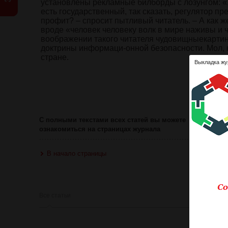
установлены рекламные билборды с лозунгом: «
есть государственный, так сказать, регулятор п
профит? – спросит пытливый читатель. – А как
вроде «человек человеку волк в мире наживы и
воображении такого читателя чудовищныекарти
доктрины информаци-онной безопасности. Мол, н
стране.
Выкладка жу
Ознакомит
Оце
С полными текстами всех статей вы можете
ознакомиться на страницах журнала
В начало страницы
Все статьи