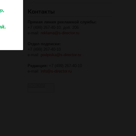
Прямая линия рекламной службы:
+7 (499) 267-40-10, доб. 206
e-mail:
reklama@s-director.ru
Отдел подписки:
+7 (499) 267-40-10
e-mail:
podpiska@s-director.ru
Редакция:
+7 (499) 267-40-10
e-mail:
info@s-director.ru