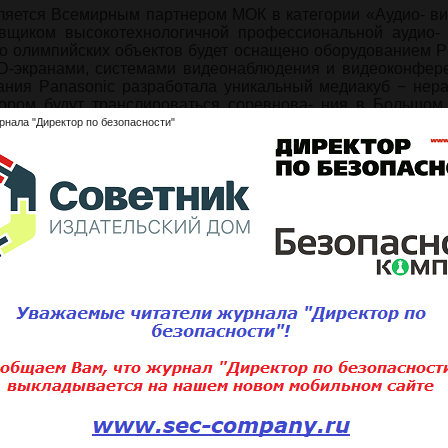
вляется Всемирным партнером МОК в категории «Аудио- в
вщиком высокотехнологичной профессиональной аудио- 
о олимпийских объектов будет оснащено оборудованием P
ED-экранами, системами видеонаблюдения и видеоконфере
ания Panasonic разработала уникальный медиакуб − нер
тором будут транслироваться соревнова- ния в Большом
рнала "Директор по безопасности"
ься с полным содержанием статьи
ните статью:
Подписаться 
Для того, чтобы добавить статью,
вам необходимо
войти
или
зарегистри