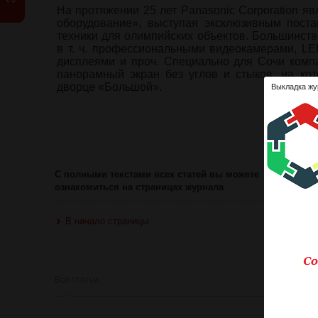
На протяжении 25 лет Panasonic Corporation я
оборудование», выступая эксклюзивным поста
техники для олимпийских объектов. Большинств
в т. ч. профессиональными видеокамерами, L
дисплеями и проч. Специально для Сочи комп
панорамный экран без углов и стыков, на ко
дворце «Большой».
Выкладка жу
Ознакомит
Оце
С полными текстами всех статей вы можете
ознакомиться на страницах журнала
В начало страницы
Все статьи