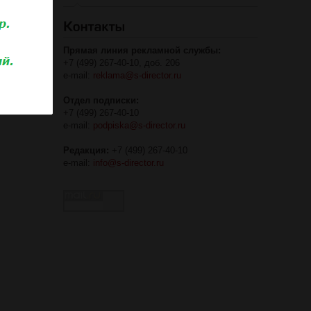
Прямая линия рекламной службы:
+7 (499) 267-40-10, доб. 206
e-mail:
reklama@s-director.ru
Отдел подписки:
+7 (499) 267-40-10
e-mail:
podpiska@s-director.ru
Редакция:
+7 (499) 267-40-10
e-mail:
info@s-director.ru