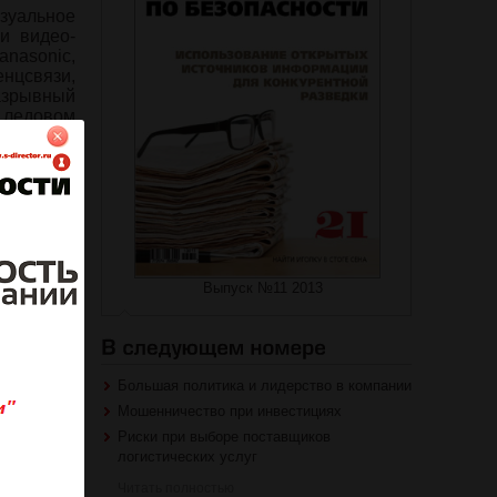
изуальное
и видео-
anasonic,
нцсвязи,
азрывный
 ледовом
на журнал
Выпуск №11 2013
роваться
Большая политика и лидерство в компании
Мошенничество при инвестициях
Риски при выборе поставщиков
логистических услуг
Читать полностью