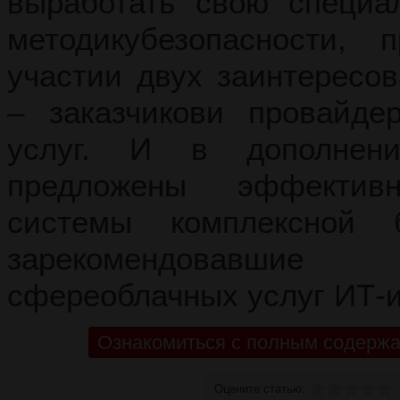
выработать свою специа
методикубезопасности, 
участии двух заинтересо
– заказчикови провайде
услуг. И в дополнен
предложены эффектив
системы комплексной б
зарекомендовавш
сфереоблачных услуг ИТ-и
Ознакомиться с полным содержа
Оцените статью: