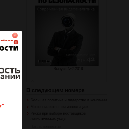
на журнал
роваться
Выпуск №2 2016
Большая политика и лидерство в компании
Мошенничество при инвестициях
Риски при выборе поставщиков
логистических услуг
Читать полностью