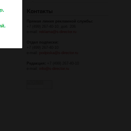
Прямая линия рекламной службы:
+7 (499) 267-40-10, доб. 206
e-mail:
reklama@s-director.ru
Отдел подписки:
+7 (499) 267-40-10
e-mail:
podpiska@s-director.ru
Редакция:
+7 (499) 267-40-10
e-mail:
info@s-director.ru