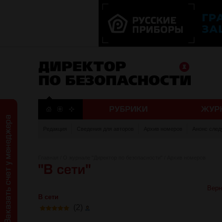
Редакция
Сведения для авторов
Архив номеров
Анонс след
Главная
/
О журнале "Директор по безопасности"
/
Архив номеров
Верн
В сети
(2)