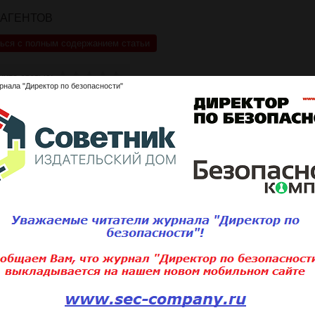
РАГЕНТОВ
ься с полным содержанием статьи
ните статью:
рнала "Директор по безопасности"
Подписаться 
Для того, чтобы добавить статью,
вам необходимо
войти
или
зарегистри