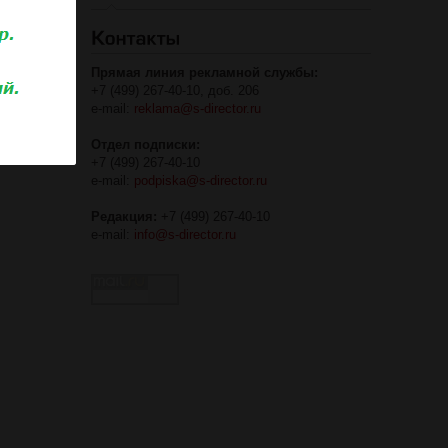
Прямая линия рекламной службы:
+7 (499) 267-40-10, доб. 206
e-mail:
reklama@s-director.ru
Отдел подписки:
+7 (499) 267-40-10
e-mail:
podpiska@s-director.ru
Редакция:
+7 (499) 267-40-10
e-mail:
info@s-director.ru