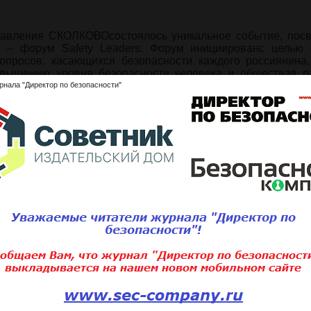
равления СКОЛКОВОсостоялось уникальное событие, пос
, – форум Safety Leaders. Форум инициированс целью 
просов, касающихся безопасности каждого россиянина,
вышению уровня безопасности человека и обществав р
рнала "Директор по безопасности"
ься с полным содержанием статьи
ните статью:
Подписаться 
Для того, чтобы добавить статью,
вам необходимо
войти
или
зарегистри