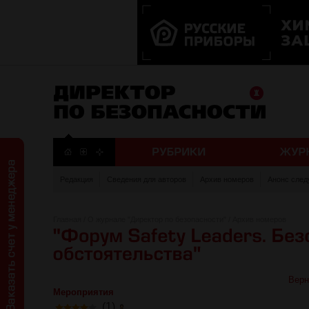
Редакция
Сведения для авторов
Архив номеров
Анонс след
Главная
/
О журнале "Директор по безопасности"
/
Архив номеров
Верн
Мероприятия
(1)