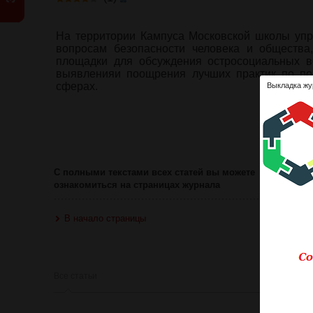
На территории Кампуса Московской школы уп
вопросам безопасности человека и общества
площадки для обсуждения остросоциальных во
выявленияи поощрения лучших практик по по
сферах.
Выкладка жу
Ознакомит
Оце
С полными текстами всех статей вы можете
ознакомиться на страницах журнала
В начало страницы
Все статьи