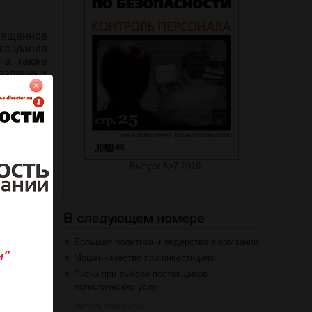
вященное
создания
 а также
азличных
Выпуск №7 2016
на журнал
роваться
Большая политика и лидерство в компании
Мошенничество при инвестициях
Риски при выборе поставщиков
логистических услуг
Читать полностью